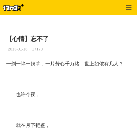
专区_《剑侠情缘Online2》
>
玩家交流
>
正文
【心情】忘不了
2013-01-16
17173
一剑一眸一娉葶，一片芳心千万绪，世上如侬有几人？
也许今夜，
就在月下把盏，