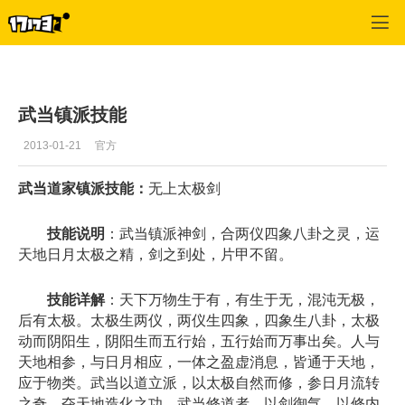
专区_《剑侠情缘Online2》
>
游戏资料
>
正文
武当镇派技能
2013-01-21
官方
武当道家镇派技能：
无上太极剑
技能说明
：武当镇派神剑，合两仪四象八卦之灵，运
天地日月太极之精，剑之到处，片甲不留。
技能详解
：天下万物生于有，有生于无，混沌无极，
后有太极。太极生两仪，两仪生四象，四象生八卦，太极
动而阴阳生，阴阳生而五行始，五行始而万事出矣。人与
天地相参，与日月相应，一体之盈虚消息，皆通于天地，
应于物类。武当以道立派，以太极自然而修，参日月流转
之奇，夺天地造化之功。武当修道者，以剑御气，以修内