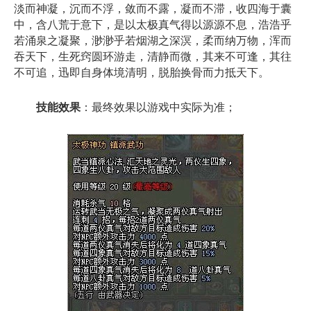
淡而神凝，沉而不浮，敛而不露，凝而不滞，收四海于囊
中，含八荒于意下，是以太极真气得以源源不息，浩浩乎
若涌泉之凝聚，渺渺乎若烟湖之深溟，柔而纳万物，浑而
吞天下，生死窍圆环游走，清静而微，其来不可逢，其往
不可追，迅即自身体境清明，脱胎换骨而力抵天下。
技能效果
：最终效果以游戏中实际为准；