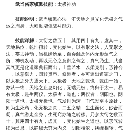
武当俗家镇派技能：
太极神功
技能说明
：武当镇派心法，汇天地之灵光化无极之气
运之周身，大幅度增强战斗能力。
技能详解
：大衍之数五十，其用四十有九，虚其一，
天地易位，乾坤扭转，变化始生。以有形之法，入无形之
法，妄去神动，当机缘所至，自会触及体内无形蕴气之
所，神机发动，再以无心之意御之驾之，真气乃生。武当
真气更是化道家典籍而出，上善若水，以柔克刚，形神合
一，以意御力，圆转贯串。修道者，亦可遁出道家之门，
以太极之外力通天下。太极者，天地之数也，数由一始，
亦从一终，天地之止息幻化，无端无极，终归于太一。易
有太极，是生两仪。太极者，道也；两仪者，阴阳也。阴
阳一道也，太极无极也。气发则为窍，而气发至本原处，
则为生死窍，化无极之真，二五之精，生生而化，妙合而
凝，真气游走全身，生死窍亦随之转移。乃参大衍之数五
十，其用四十有九，虚其一，变化始生之道也。以形气转
续为己息，以静穆无穷为内义，阴阳相依，纠缠相转，气