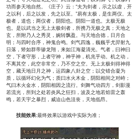
功而参天地自然。《庄子》云：“夫为剑者，示之以虚，开
之以利，后之以发，先之以至。”易有太极，是生两仪。太
极者，道也；两仪者，阴阳也。阴阳一道也。太极无极
也。是以武当之无上太极剑者，所携乃无极之真；天地之
玄，所附乃人之秀灵，婉转飘盈。与天地合德，日月合
明；与四时合序，神鬼合鸣。剑气四逸，巍巍乎尤羿射九
日落，矫如群帝骖龙翔，来如江海凝清光。气者，曰神曰
空，下者守形，上者守神，神乎神，机兆乎动。机之动，
不离其空，此空非常空，乃不空之空。无上太极剑得神得
空，藏天地日月之神，运四象八卦之空；以交错合凝为
质，以循环幻化为气；质曰水火木金，阴阳相间之对峙；
气曰木火金水，阴阳相因之流行。剑舞气动四方，剑影漫
若流光，所到之处若炎风之狂扫，波及之地若焰雷之轰
鸣，若天宇之暴烈，威迫山色沮丧，天地低昂。
技能效果
:最终效果以游戏中实际为准；