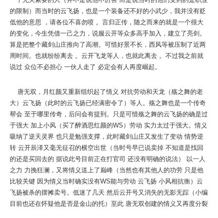
的限制）而当时的云飞扬，也是一个装备还不好的小武少，我并没有贬
低他的意思 ，请各位不喜勿喷 。言归正传，随之而来的就是一个很大
的变化，今生凭借一己之力，说服云开等众多高手加入，建立了亮剑。
算是把整个藏剑山庄推向了高潮。可惜好景不长，西风等被压制了近两
周时间。也就纷纷离去 。云开飞龙等人，也就此离去 。不过我之前就
说过 众位不必担心 一伙人走了 必定会有人再度崛起。
唐无双，月红颜又重新组织起了情义 对抗劳动和天龙（殇之舞的老
大）云飞扬（此时的云飞扬已经满密令了）等人。殇之舞也是一个传奇
帮会 至于哪里传奇，后问会有提到。只是可惜殇之舞的云飞扬的确是过
于强大 加上小风（买了醉酒思红颜的WS）劳动 实力太过于强大。情义
吸纳了逆天灵界 也只是勉强支撑，此时藏剑山庄又发生了变动 情势逆
转 云开辰泽又毫无征召的横空出世（当时号早已说卖掉 不知道是找回
的还是买回去的 据说此号目前正在打官司 还没有明确的说法） 以一人
之力 力挽狂澜，又将情义送上了巅峰（当然也有其他人的功劳 只是他
比较关键 因为情义当时确实没有WS能与劳动 云飞扬 小风相抗衡）云
飞扬被杀的摆摊卖号。低迷了几天 然后云开号又消失的无影无踪（小编
目前也还在怀疑他是否是金山的托）至此 唐无双创建的情义又再度分裂