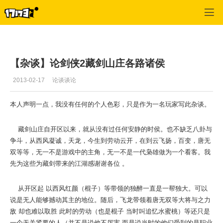
专区_《剑侠情缘Online2》
>
玩家文章
>
正文
【杂谈】论剑侠2藏剑山庄各路诸侯
2013-02-17
论谈谈论
本人声明一点，我没有任何的个人色彩，只是作为一名玩家写此杂谈。
藏剑山庄自开区以来，就从没有过任何安静的时侯。也不缺乏八卦与
争斗，从西风凝诚，天龙，今生到劳动云开，在到云飞扬，百变，唐无
双等等，无一不是游戏中的主角，无一不是一代枭雄做为一个看客。我
先为这些为藏剑带来的江湖感谢谢各位 。
从开区起 以西风红颜（棍子）等带领的独醉一直是一帮独大。可以
说是无人能够撼动其主的地位。随后，飞龙带领着唐无双等大将与之力
敌 却也难以取胜 此时的劳动（也是棍子 当时叫追忆水蜜桃）等还只是
一个无关紧要的人（并不是说他不厉害 而是说当时的他们受到的是职业