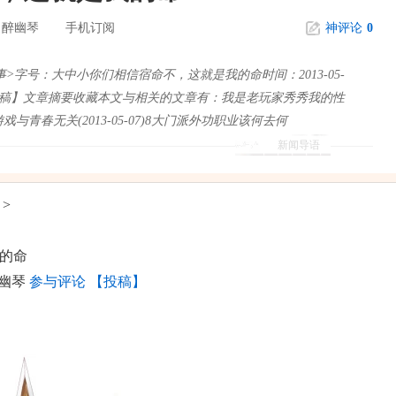
醉幽琴
手机订阅
神评论
0
：
情故事>字号：大中小你们相信宿命不，这就是我的命时间：2013-05-
投稿】文章摘要收藏本文与相关的文章有：我是老玩家秀秀我的性
是游戏与青春无关(2013-05-07)8大门派外功职业该何去何
新闻导语
>
的命
幽琴
参与评论
【投稿】