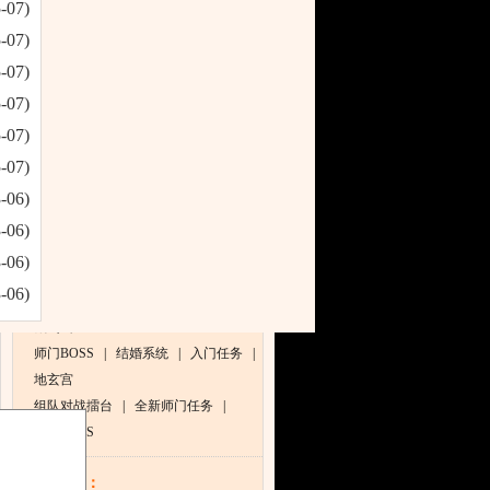
-07)
太白金丹
|
武器特效
|
-07)
生活技能：
-07)
挖 矿
|
制 皮
|
烹 饪
|
制 符
-07)
收 种
|
抽 丝
|
伐 木
|
采 药
-07)
炼丹术
|
江湖技艺
|
武器锻造
|
-07)
护甲制造
-06)
任务大全：
-06)
新手任务
|
世界任务
|
剧情任务
|
-06)
商会任务
-06)
太虚幻境
|
科举考试
|
杀手任务
|
藏剑山庄
师门BOSS
|
结婚系统
|
入门任务
|
地玄宫
组队对战擂台
|
全新师门任务
|
黄金BOSS
线上活动：