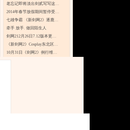
老忘记即将淡出剑贰写写这…
2014年春节放假期间暂停受…
七雄争霸 《新剑网2》逐鹿…
牵手 放手. 做回陌生人
剑网212月26日7.12版本更…
《新剑网2》Cosplay东北区…
10月31日《剑网2》例行维…
《剑网2》牵手 放手. 做回…
《剑网2》7.07版本更新公…
金蛇漫舞大地皆春
充值即赠"春意盎然包"