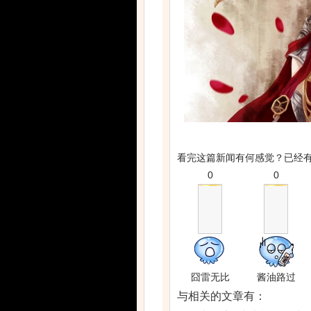
看完这篇新闻有何感觉？已经
0
0
囧雷无比
酱油路过
与
相关的文章有：