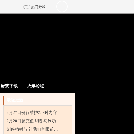
热门游戏
DNF
传奇4
剑网3旗舰版
新天龙八部
自由
诛仙世界
新仙侠5
游戏下载
火爆论坛
最近更新
2月27日例行维护2小时内容…
2月20日起充值即赠 马到功…
剑侠植树节 让我们的眼前…