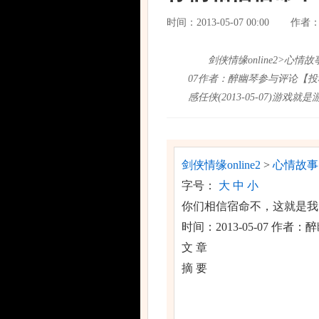
时间：2013-05-07 00:00
作者
剑侠情缘online2>心
07作者：醉幽琴参与评论【
感任侠(2013-05-07)游戏就
剑侠情缘online2
>
心情故事
字号：
大
中
小
你们相信宿命不，这就是我
时间：2013-05-07
作者：醉
文 章
摘 要