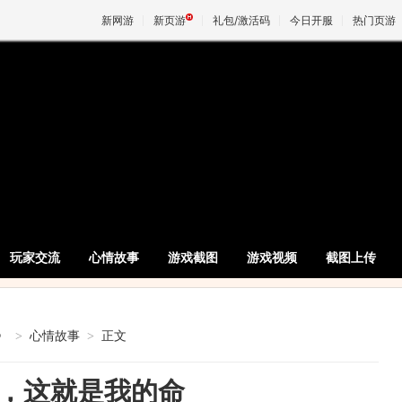
新网游
新页游
礼包/激活码
今日开服
热门页游
魔兽
天堂
王权与
玩家交流
心情故事
游戏截图
游戏视频
截图上传
》
>
心情故事
>
正文
，这就是我的命