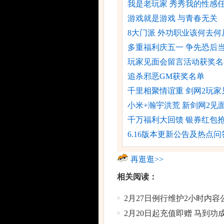
我是老玩家 秀秀我的性感
游戏就是游戏 与青春无关
8大门派 外功职业该何去何
多重福利庆五一 争先恐后
玩家见面会留言活动获奖名
追杀邪恶GM获奖名单
千里相聚情谊重 剑网2玩家
小米+瀚宇洪荒 新剑网2见
千万福利大回馈 银券红包
6.16版本更新公告及热点问
再逛逛>>
相关阅读：
2月27日例行维护2小时内容
2月20日起充值即赠 马到功