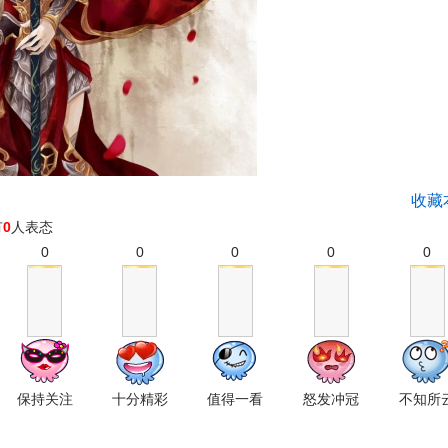
收藏
有
0
人表态
0
0
0
0
0
保持关注
十分精彩
值得一看
怒发冲冠
不知所