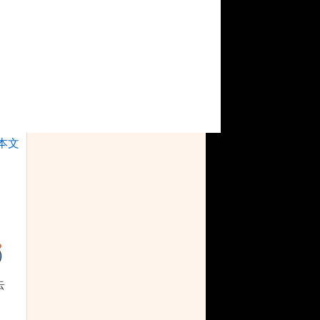
纵横西域全新野战
角色属性：
五行相克
|
五行属性
|
能力属性
|
状态属性
基本属性
|
人物显示
|
潜能属性
|
潜 能 点
门派角色
|
流派角色
|
本文
八大门派：
昆 仑
|
唐 门
|
武 当
|
峨 眉
丐 帮
|
少 林
|
杨 门
|
五 毒
道具物品：
道具总论
|
武器介绍
|
装束介绍
|
试炼果
云
物品鉴定
|
秘籍诀要
|
装备锁定
|
神农丹