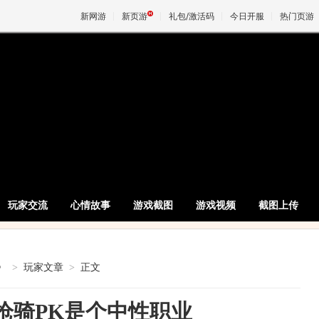
新网游
新页游
礼包/激活码
今日开服
热门页游
魔兽
天堂
王权与
玩家交流
心情故事
游戏截图
游戏视频
截图上传
》
>
玩家文章
>
正文
得枪骑PK是个中性职业