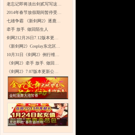
老忘记即将淡出剑贰写写这…
2014年春节放假期间暂停受…
七雄争霸 《新剑网2》逐鹿…
牵手 放手. 做回陌生人
剑网212月26日7.12版本更…
《新剑网2》Cosplay东北区…
10月31日《剑网2》例行维…
《剑网2》牵手 放手. 做回…
《剑网2》7.07版本更新公…
金蛇漫舞大地皆春
充值即赠"春意盎然包"