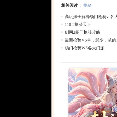
相关阅读：
枪骑
高玩妹子解释杨门枪骑vs各
110-5枪骑天下
剑网2杨门枪骑攻略
最新枪骑VS掌，武少，笔的
杨门枪骑WS各大门派