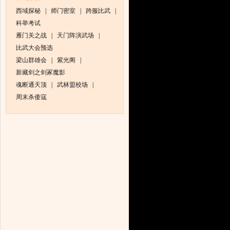
西域探秘
|
师门密室
|
跨服比武
|
科举考试
雁门关之战
|
天门阵演武场
|
比武大会预选
梁山群雄会
|
紫光阁
|
新藏剑之剑冢魔影
魂断通天顶
|
武林盟校场
|
周末杀倭寇