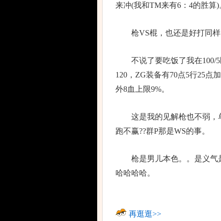
来冲(我和TM来有6：4的胜算)
枪VS棍，也还是好打同样的
不说了要吃饭了我在100/5区
120，ZG装备有70点5行2
外8血上限9%。
这是我的见解枪也不弱，单
跑不赢??群P那是WS的事。
枪是男儿本色。。是义气是
哈哈哈哈。
再逛逛>>