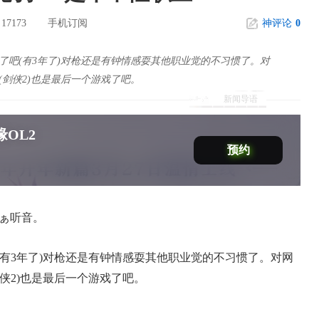
17173
手机订阅
神评论
0
：
(有3年了)对枪还是有钟情感耍其他职业觉的不习惯了。对
剑侠2)也是最后一个游戏了吧。
新闻导语
OL2
预约
猪ぁ听音。
3年了)对枪还是有钟情感耍其他职业觉的不习惯了。对网
侠2)也是最后一个游戏了吧。