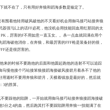
下就不在了，只有用好奔狼和蹈海多数是输定了。
只有围着他转用破风破他的不灭看好机会用御马接巧站接奔狼
武器强7以上的话FF必死，他没机会用技能回血用红那回的太
，PK，厉害的F不用如意一直玉女。。杀一点血就回满在用个
先蹈海破他消你，在奔狼，和最厉害的FFF枪是装备好的很，
FF还是很厉害的。
他来的时候不要跑他的后面和他圆起跑他的连射不可以追踪
御马慢他接个巧站接笨狼接蹈海接破风接碧月着杀不了他的
好用遁时不要用奔狼和碧月，天横着镇放是最好的，然后就
：3的胜算。
气不要踩他的陷阱，一开始就用御马接巧站接奔狼接蹈海接破
5分之4的血，然后跑其打不要踩陷阱用奔狼==技能满了在