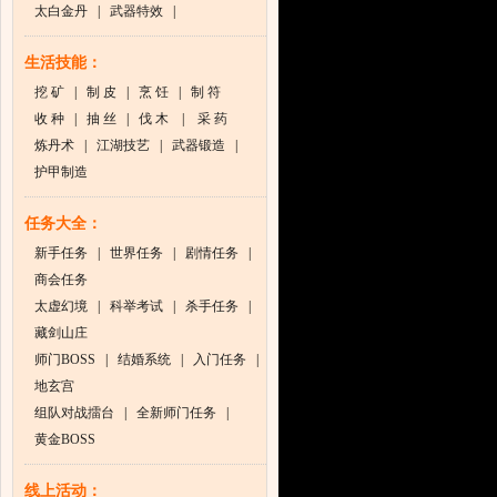
太白金丹
|
武器特效
|
生活技能：
挖 矿
|
制 皮
|
烹 饪
|
制 符
收 种
|
抽 丝
|
伐 木
|
采 药
炼丹术
|
江湖技艺
|
武器锻造
|
护甲制造
任务大全：
新手任务
|
世界任务
|
剧情任务
|
商会任务
太虚幻境
|
科举考试
|
杀手任务
|
藏剑山庄
师门BOSS
|
结婚系统
|
入门任务
|
地玄宫
组队对战擂台
|
全新师门任务
|
黄金BOSS
线上活动：