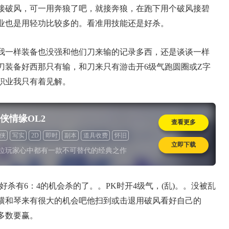
接破风，可一用奔狼了吧，就接奔狼，在跑下用个破风接碧
业也是用轻功比较多的。看准用技能还是好杀。
一样装备也没强和他们刀来输的记录多西，还是谈谈一样
刀装备好西那只有输，和刀来只有游击开6级气跑圆圈或Z字
职业我只有着见解。
侠情缘OL2
查看更多
侠
写实
2D
即时
副本
道具收费
怀旧
立即下载
位玩家心中都有一款不可替代的经典之作
有6：4的机会杀的了。。PK时开4级气，(乱)。。没被乱
横和琴来有很大的机会吧他扫到或击退用破风看好自己的
多数要赢。