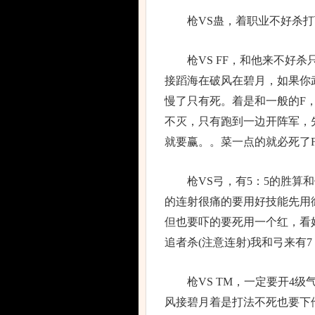
枪VS蛊，着职业不好杀打
枪VS FF，和他来不好杀
接蹈海在破风在碧月，如果你
慢了只有死。着是和一般的F
不灭，只有跑到一边开阵军，
就要赢。。菜一点的就必死了F
枪VS弓，有5：5的胜算和
的连射很痛的要用好技能先用
但也要吓的要死用一个红，看
追者杀(注意连射)我和弓来有7
枪VS TM，一定要开4级
风接碧月着是打法不死也要下他