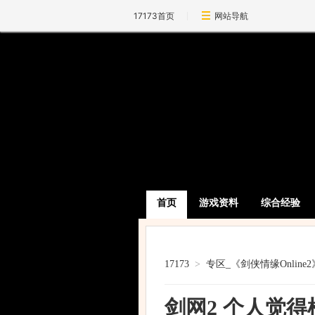
17173首页
网站导航
首页
游戏资料
综合经验
17173
>
专区_《剑侠情缘Online2
剑网2 个人觉