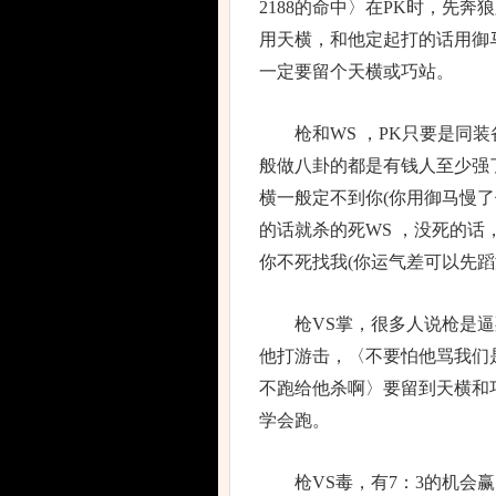
2188的命中〉在PK时，先
用天横，和他定起打的话用御
一定要留个天横或巧站。
枪和WS ，PK只要是同装备
般做八卦的都是有钱人至少强了
横一般定不到你(你用御马慢了
的话就杀的死WS ，没死的
你不死找我(你运气差可以先蹈
枪VS掌，很多人说枪是逼死
他打游击，〈不要怕他骂我们
不跑给他杀啊〉要留到天横和
学会跑。
枪VS毒，有7：3的机会赢