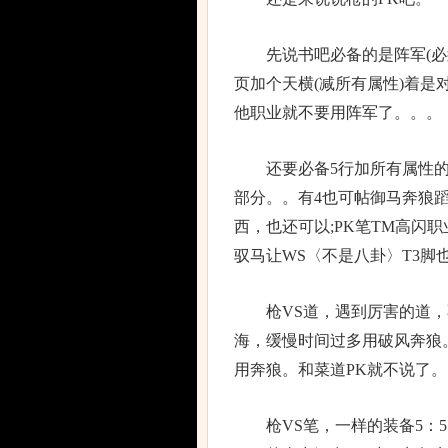
先说书吧必备的是阵军(必须10
页加个天横(减所有属性)着是
他职业就不要用阵军了。。。
还要必备5行加所有属性的，
部分。。有4也可帖御马奔狼
西，也还可以;PK笔TM高闪
驭马让WS〈不是八卦〉T3脚
枪VS道，遇到厉害的道，
海，缓慢时间过多用破风奔狼
用奔狼。和菜道PK就不说了。
枪VS笔，一样的装备5：5