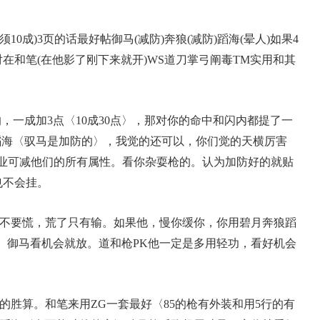
成)3页的话最好帖御马(减防)奔狼(减防)蹈海(晕人)如果4
对在和笔(在他影了刚下来就开)WS道刀掌弓阐毒TM实用和其
一成加3点〈10成30点〉，那对你的命中和闪内都提了一
蹈海〈驭马是加防的〉，我觉的还可以，你们觉的天横厉害
职业可减他们的所有属性。看你杂耍枪的。认为加防好的就贴
也不会挂。
不要慌，荒了只有输。如果他，慢你缓你，你用碧月奔狼蹈
。御马看机会就放。道和枪PK他一定是多用轻功，看好机会
的胜算。和笔来用ZG一套最好〈85的枪有外装和用5行的有