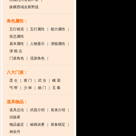
纵横西域全新野战
角色属性：
五行相克
|
五行属性
|
能力属性
|
状态属性
基本属性
|
人物显示
|
潜能属性
|
潜 能 点
门派角色
|
流派角色
|
八大门派：
昆 仑
|
唐 门
|
武 当
|
峨 眉
丐 帮
|
少 林
|
杨 门
|
五 毒
道具物品：
道具总论
|
武器介绍
|
装束介绍
|
试炼果
物品鉴定
|
秘籍诀要
|
装备锁定
|
神农丹