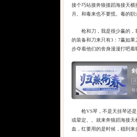
接个巧站接奔狼接蹈海接天横
月。和毒来也不要慌。毒的职
枪和刀，我是很少赢的，我
的装备和刀来只有3：7赢如果
步夺着他们的舍身漫漫打吧着
剑
武
每
枪VS琴，不是天挂琴还是好杀
或晕定。。就来奔狼蹈海接天
血，红要用的是时候，稳到来