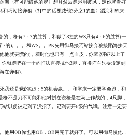
奔狼蹈海〈有可能破他的定〉碧月然后跑起用破风，定你就看好
马和巧站接奔狼〈打中的话要减他3分之1的血〉蹈海和笔来
的，枪有7：3的胜算，和做了8挂的WS只有4：6的胜算(一
7的)。。。和WS。。PK先用御马接巧站接奔狼接蹈海接天
他他就要慌的)，着时他也只有一点血皮，你武器强7以上了
话，你就跑吧在一个的打法直接抗他3脚，直接阵军只要没定到
海在奔狼)。
我还是觉的就5：5的机会赢。。和掌来一定要学会跑，和
是枪不是刀不可能和他对拼在说枪是在马上作战的，4只脚，
巧站以便被定到了没招了。记到要开6级的气哦。注意一定要
。他用OB你也用OB，OB用完了就好了。可以用御马慢他，