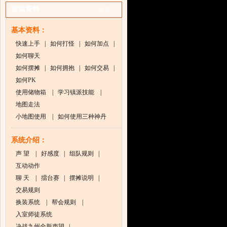
游戏资料
更多>>
基本资料：
快速上手
|
如何打怪
|
如何加点
|
如何聊天
如何摆摊
|
如何拥抱
|
如何交易
|
如何PK
使用储物箱
|
学习镇派技能
|
地图走法
小地图使用
|
如何使用三种神丹
系统介绍：
声 望
|
好感度
|
组队规则
|
互动动作
聊 天
|
擂台赛
|
摆摊说明
|
交易规则
换装系统
|
帮会规则
|
入室师徒系统
决战九州全新声望
|