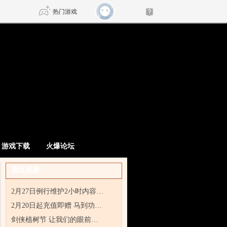
热门游戏
DNF
传奇4
剑网3旗舰版
新天龙八部
自由
诛仙世界
新仙侠5
游戏下载
火爆论坛
最近更新
2月27日例行维护2小时内容…
2月20日起充值即赠 马到功…
剑侠植树节 让我们的眼前…