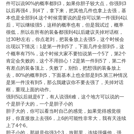
件可以说90%的概率都到3，如果你胆子较大点，你强到3
以后再强4，到4了，拿下来，把其他几件也拿上去强，基
本也是全部到4.这个时候需要说的是你可以第一件强到4以
后，可以继续强5，这样的概率也有，但是我试过，概率
很低，所以在所有的装备都强到4以后建议关掉对话框，
过30秒左右，你点老刘，把装备放上去强5，这个时候会
出现以下情况：1是第一件到5了，下面几件全部到5，这
个概率有75%，这个时候大家不要怕说第一个5了，第2个
肯定会失败的，这个不用担心！2是第一件到5了，第二件
有差点的装备顶上，失败了，别怕，把想强的装备放上
去，80%的概率到5，下面基本上也全部是到5.第三种情况
是第一件没有到5，那么我建议你不要去强了，关掉对话
框，重现上面的动作。
强到5以后就是6了，有人说强6难，这个地方可以说的一
个是胆子大的，一个是胆子小的
胆子大的，你可以看当时自己的感觉，如果觉得感觉很
好，你直接放上去强6，上6的可能性非常大，我有天连续
上了4个6。
胆子小的，那就是你强3个3，放那里，连续强爆他，强