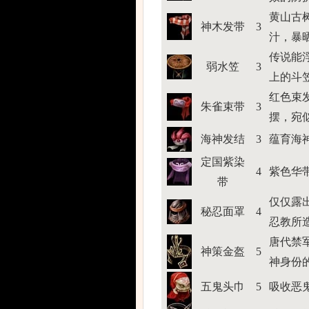
黄山古
神木发带
3
汁，暴
传说能
弱水笠
3
上的斗
红色束
朱雀束带
3
摆，宛
海神发结
3
蕴育海
定国紫染
4
紫色华
带
仅仅露
秘忍面罩
4
忍教所
唐代禁
神策金盔
5
神身份
五鬼头巾
5
吸收恶