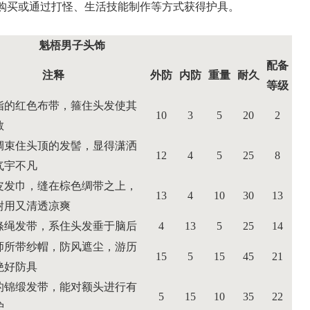
买或通过打怪、生活技能制作等方式获得护具。
魁梧男子头饰
配备
注释
外防
内防
重量
耐久
等级
指的红色布带，箍住头发使其
10
3
5
20
2
散
绸束住头顶的发髻，显得潇洒
12
4
5
25
8
气宇不凡
皮发巾，缝在棕色绸带之上，
13
4
10
30
13
耐用又清透凉爽
绦绳发带，系住头发垂于脑后
4
13
5
25
14
师所带纱帽，防风遮尘，游历
15
5
15
45
21
绝好防具
的锦缎发带，能对额头进行有
5
15
10
35
22
护