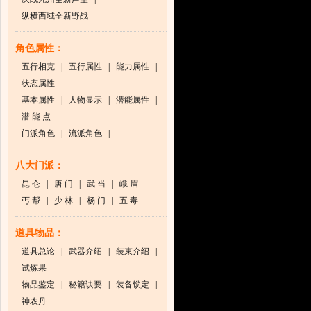
纵横西域全新野战
角色属性：
五行相克
|
五行属性
|
能力属性
|
状态属性
基本属性
|
人物显示
|
潜能属性
|
潜 能 点
门派角色
|
流派角色
|
八大门派：
昆 仑
|
唐 门
|
武 当
|
峨 眉
丐 帮
|
少 林
|
杨 门
|
五 毒
道具物品：
道具总论
|
武器介绍
|
装束介绍
|
试炼果
物品鉴定
|
秘籍诀要
|
装备锁定
|
神农丹