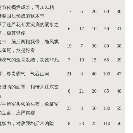
树节皮捣烂成浆，再加以粘
17
6
20
60
30
晒凝固后形成的软木带
浮于连芦花都要沉底的弱水之
6
17
10
50
31
笠，极其轻便
发带，脑后两根飘带，随风飘
19
7
30
80
38
似雀尾，煞是好看
神灵气的鱼骨发结，功效非凡
7
19
15
65
39
带，尊贵霸气，气吞山河
21
8
40
100
47
出眼睛的面罩，相传为辽东玄
8
21
20
85
48
造
军神策军头领的头盔，象征军
23
8
50
130
55
的宝盔，庄严肃穆
鬼妖力，对敌我均异常凶险
8
23
25
110
56