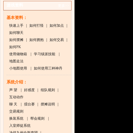
游戏资料
更多>>
基本资料：
快速上手
|
如何打怪
|
如何加点
|
如何聊天
如何摆摊
|
如何拥抱
|
如何交易
|
如何PK
使用储物箱
|
学习镇派技能
|
地图走法
小地图使用
|
如何使用三种神丹
系统介绍：
声 望
|
好感度
|
组队规则
|
互动动作
聊 天
|
擂台赛
|
摆摊说明
|
交易规则
换装系统
|
帮会规则
|
入室师徒系统
决战九州全新声望
|