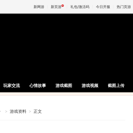
新网游
新页游
礼包/激活码
今日开服
热门页游
魔兽
天堂
王权与
玩家交流
心情故事
游戏截图
游戏视频
截图上传
》
>
游戏资料
>
正文