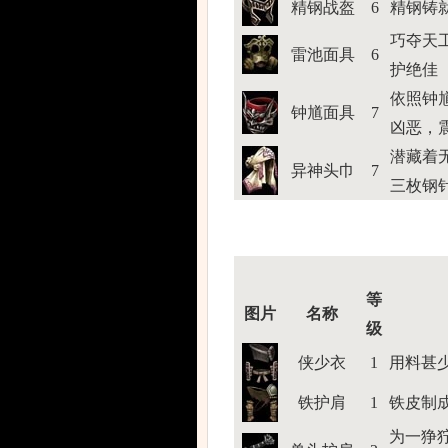
精钢战盔
6
精钢铸
巧夺天
雷池面具
6
护绝佳
依照钟
钟馗面具
7
凶恶，
潜藏着
异神头巾
7
三枚钢
等
图片
名称
级
侠少衣
1
用料甚
铁护肩
1
铁皮制
为一狰