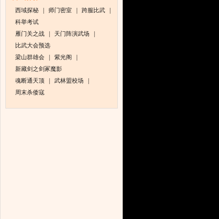
西域探秘
|
师门密室
|
跨服比武
|
科举考试
雁门关之战
|
天门阵演武场
|
比武大会预选
梁山群雄会
|
紫光阁
|
新藏剑之剑冢魔影
魂断通天顶
|
武林盟校场
|
周末杀倭寇