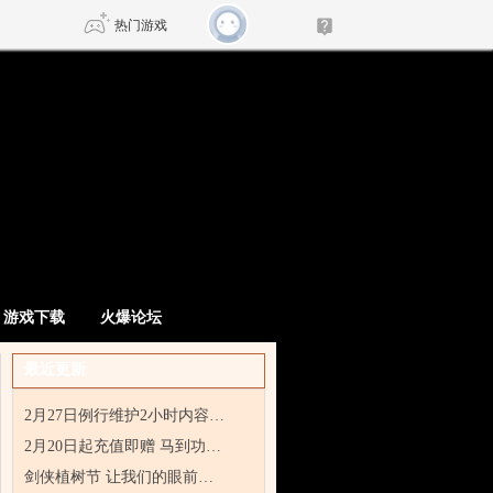
热门游戏
DNF
传奇4
剑网3旗舰版
新天龙八部
自由
诛仙世界
新仙侠5
游戏下载
火爆论坛
最近更新
2月27日例行维护2小时内容…
2月20日起充值即赠 马到功…
剑侠植树节 让我们的眼前…