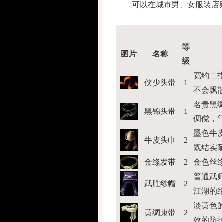
可以在城市男、女服装店购
等
图片
名称
级
宽约二
侠少头带
1
不会飘
名贵黑
黑锦头带
1
倜傥，
墨色牛
牛皮头巾
2
既结实
金绦发带
2
金色丝
普通武
武胜纱帽
2
江湖的
淡黄色
黄绸束带
2
效的防