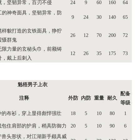
就，坚韧异常，百刃不侵
24
9
60
160
64
工的神奇面具，坚韧异常，防
9
24
30
140
65
馗样貌打造的玄铁面具，狰狞
26
12
70
200
72
震慑群鬼
无限力量的玄秘头巾，前额铸
12
26
35
175
73
针，戴上后刺入
魁梧男子上衣
配备
注释
外防
内防
重量
耐久
等级
少的布衫，穿上显得彪悍强壮
18
5
10
80
1
成包住肩部的护肩，稍具防御力
20
5
10
90
6
狞兽头形状，对江湖新手颇具威