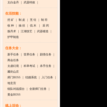
太白金丹
|
武器特效
|
生活技能：
挖 矿
|
制 皮
|
烹 饪
|
制 符
收 种
|
抽 丝
|
伐 木
|
采 药
炼丹术
|
江湖技艺
|
武器锻造
|
护甲制造
任务大全：
新手任务
|
世界任务
|
剧情任务
|
商会任务
太虚幻境
|
科举考试
|
杀手任务
|
藏剑山庄
师门BOSS
|
结婚系统
|
入门任务
|
地玄宫
组队对战擂台
|
全新师门任务
|
黄金BOSS
线上活动：