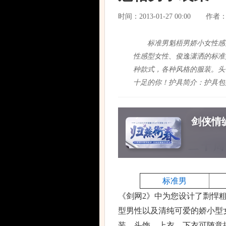
时间：2013-01-27 00:00
作者
标准男魁梧男娇小女性感
性感型女性、俊逸潇洒的标准
种款式，各种风格的服装。头
十足的你！护具简介：护具包
剑侠情缘
标准男
《剑网2》中为您设计了剽悍
型男性以及清纯可爱的娇小型
装。头饰、上衣、下衣可随意