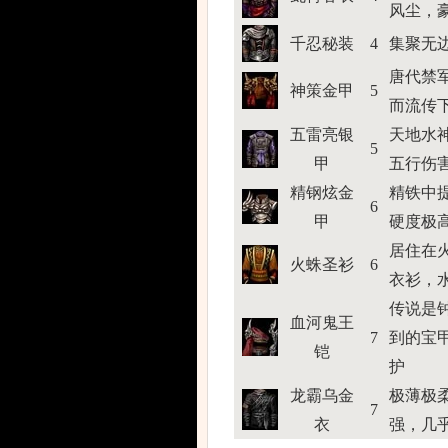
风尘，
千忍秘装
4
集聚无
唐代禁
神策金甲
5
而流传
五雷亮银
天地水
5
甲
五行伤
精钢炫金
精铁中
6
甲
硬度极
居住在
火蛛圣衫
6
衣衫，
传说是
血河鬼王
7
到的宝
铠
护
龙霸乌金
极薄极
7
衣
强，几