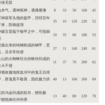
豪侠无双
边杀气，遇神弑神，遇佛屠佛
8
33
50
160
45
军神策军头领的盔甲，历经百年
35
10
120
220
52
下来，防御超强
神摄五雷蕴于银甲之中，可抵御
10
35
60
180
53
害
提炼出来的纯钢制成的钢甲，坚
37
11
140
240
61
高，且非常轻便
火山的火蜘蛛吐出的蛛丝织成的
11
37
70
200
62
水火不侵
钟馗收服地狱血河中的鬼王后得
甲，群鬼莫不敬畏，因此极力拱
40
13
160
260
69
柔的乌金织成的软衣，韧性极
13
40
80
220
70
乎能抵御任何伤害