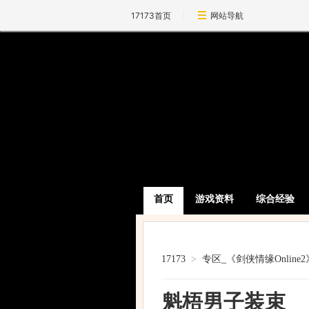
17173首页
网站导航
首页
游戏资料
综合经验
17173
>
专区_《剑侠情缘Online2
魁梧男子装束