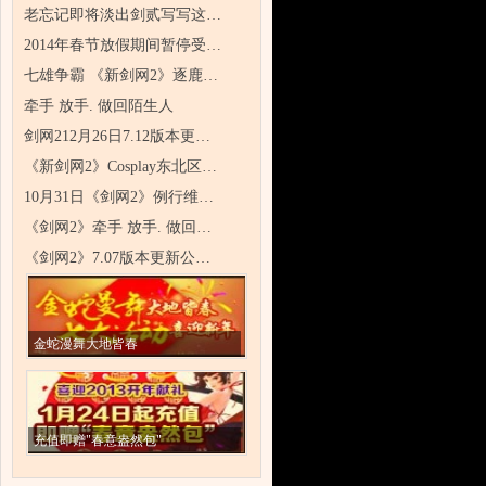
老忘记即将淡出剑贰写写这…
2014年春节放假期间暂停受…
七雄争霸 《新剑网2》逐鹿…
牵手 放手. 做回陌生人
剑网212月26日7.12版本更…
《新剑网2》Cosplay东北区…
10月31日《剑网2》例行维…
《剑网2》牵手 放手. 做回…
《剑网2》7.07版本更新公…
金蛇漫舞大地皆春
充值即赠"春意盎然包"