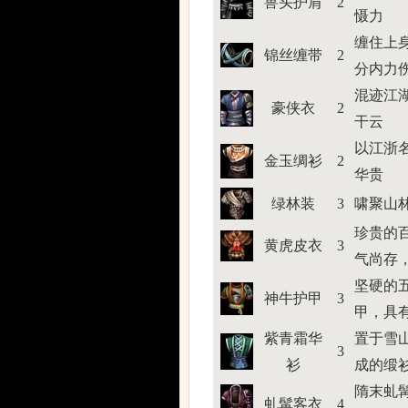
兽头护肩
2
慑力
缠住上
锦丝缠带
2
分内力
混迹江
豪侠衣
2
干云
以江浙
金玉绸衫
2
华贵
绿林装
3
啸聚山
珍贵的
黄虎皮衣
3
气尚存
坚硬的
神牛护甲
3
甲，具
紫青霜华
置于雪
3
衫
成的缎
隋末虬
虬髯客衣
4