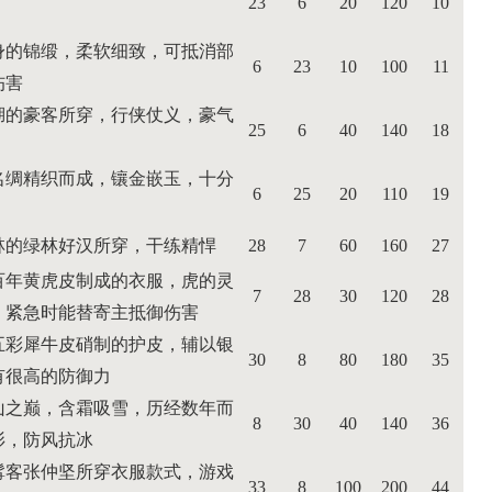
23
6
20
120
10
身的锦缎，柔软细致，可抵消部
6
23
10
100
11
伤害
湖的豪客所穿，行侠仗义，豪气
25
6
40
140
18
名绸精织而成，镶金嵌玉，十分
6
25
20
110
19
林的绿林好汉所穿，干练精悍
28
7
60
160
27
百年黄虎皮制成的衣服，虎的灵
7
28
30
120
28
，紧急时能替寄主抵御伤害
五彩犀牛皮硝制的护皮，辅以银
30
8
80
180
35
有很高的防御力
山之巅，含霜吸雪，历经数年而
8
30
40
140
36
衫，防风抗冰
髯客张仲坚所穿衣服款式，游戏
33
8
100
200
44