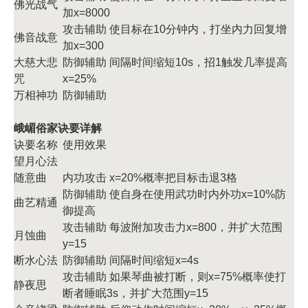
佛光战气
加x=8000
攻击辅助 使目标在10分钟内，打坐内力回复增
佛音战意
加x=300
大慈大悲
防御辅助 间隔时间缩短10s，招1触发几率提高
咒
x=25%
万相神功
防御辅助
峨嵋俗家诀要详解
诀要名称
使用效果
望月心法
随意曲
内功攻击 x=20%概率把目标击退3格
防御辅助 使自身在使用武功时内外功x=10%防
曲艺精通
御提高
攻击辅助 每波附加攻击力x=800，并扩大范围
月蚀曲
y=15
断水心法
防御辅助 间隔时间缩短x=4s
攻击辅助 如果琴曲被打断，则x=75%概率使打
静夜思
断者睡眠3s，并扩大范围y=15