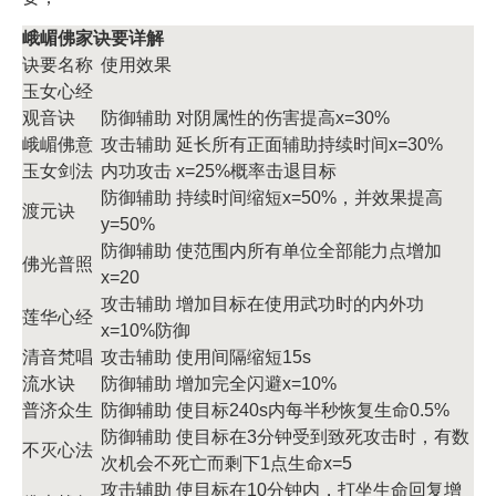
峨嵋佛家诀要详解
诀要名称
使用效果
玉女心经
观音诀
防御辅助 对阴属性的伤害提高x=30%
峨嵋佛意
攻击辅助 延长所有正面辅助持续时间x=30%
玉女剑法
内功攻击 x=25%概率击退目标
防御辅助 持续时间缩短x=50%，并效果提高
渡元诀
y=50%
防御辅助 使范围内所有单位全部能力点增加
佛光普照
x=20
攻击辅助 增加目标在使用武功时的内外功
莲华心经
x=10%防御
清音梵唱
攻击辅助 使用间隔缩短15s
流水诀
防御辅助 增加完全闪避x=10%
普济众生
防御辅助 使目标240s内每半秒恢复生命0.5%
防御辅助 使目标在3分钟受到致死攻击时，有数
不灭心法
次机会不死亡而剩下1点生命x=5
攻击辅助 使目标在10分钟内，打坐生命回复增