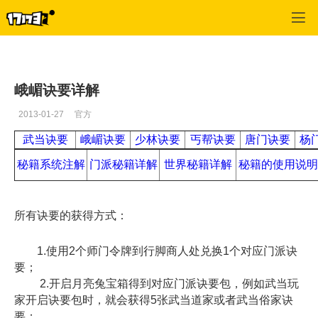
专区_《剑侠情缘Online2》
>
游戏资料
>
正文
峨嵋诀要详解
2013-01-27
官方
武当诀要
峨嵋诀要
少林诀要
丐帮诀要
唐门诀要
杨
秘籍系统注解
门派秘籍详解
世界秘籍详解
秘籍的使用说明
所有诀要的获得方式：
1.使用2个师门令牌到行脚商人处兑换1个对应门派诀
要；
2.开启月亮兔宝箱得到对应门派诀要包，例如武当玩
家开启诀要包时，就会获得5张武当道家或者武当俗家诀
要；