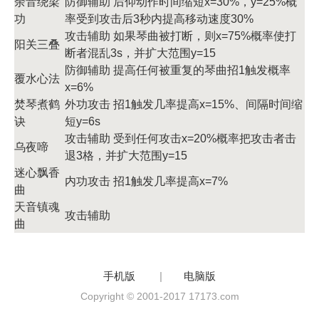
余音绕梁
防御辅助 后仰动作时间缩短x=30%，y=25%概
功
率受到攻击后3秒内提高移动速度30%
攻击辅助 如果琴曲被打断，则x=75%概率使打
阳关三叠
断者混乱3s，并扩大范围y=15
防御辅助 提高任何被重复的琴曲招1触发概率
覆水心法
x=6%
焚琴煮鹤
外功攻击 招1触发几率提高x=15%、间隔时间缩
诀
短y=6s
攻击辅助 受到任何攻击x=20%概率把攻击者击
乌夜啼
退3格，并扩大范围y=15
迷心飘香
内功攻击 招1触发几率提高x=7%
曲
天音镇魂
攻击辅助
曲
手机版
|
电脑版
Copyright © 2001-2017 17173.com