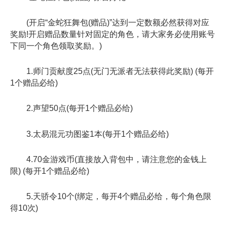
(开启“金蛇狂舞包(赠品)”达到一定数额必然获得对应
奖励!开启赠品数量针对固定的角色，请大家务必使用账号
下同一个角色领取奖励。)
1.师门贡献度25点(无门无派者无法获得此奖励) (每开
1个赠品必给)
2.声望50点(每开1个赠品必给)
3.太易混元功图鉴1本(每开1个赠品必给)
4.70金游戏币(直接放入背包中，请注意您的金钱上
限) (每开1个赠品必给)
5.天骄令10个(绑定，每开4个赠品必给，每个角色限
得10次)