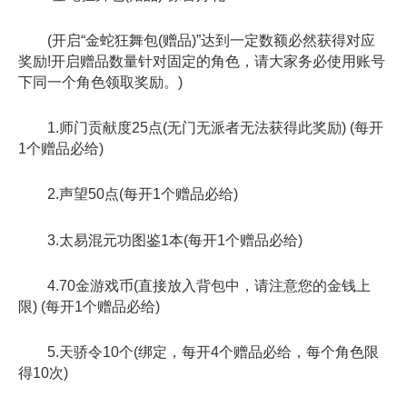
(开启“金蛇狂舞包(赠品)”达到一定数额必然获得对应
奖励!开启赠品数量针对固定的角色，请大家务必使用账号
下同一个角色领取奖励。)
1.师门贡献度25点(无门无派者无法获得此奖励) (每开
1个赠品必给)
2.声望50点(每开1个赠品必给)
3.太易混元功图鉴1本(每开1个赠品必给)
4.70金游戏币(直接放入背包中，请注意您的金钱上
限) (每开1个赠品必给)
5.天骄令10个(绑定，每开4个赠品必给，每个角色限
得10次)