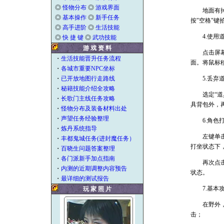
◎
怪物分布
◎
游戏界面
地面有掉落
◎
基本操作
◎
新手任务
按"空格"键
◎
高手进阶
◎
生活技能
4.使用
◎
快 捷 键
◎
武功技能
游 戏 资 料
点击屏幕下
・
生活技能晋升任务流程
面。将鼠标
・
各城市重要NPC坐标
・
已开放地图行走路线
5.丢弃
・
秘籍技能介绍全攻略
选定“道具
・
长歌门主线任务攻略
具背包外，
・
怪物分布及装备材料出处
・
声望任务经验整理
6.角色
・
炼丹系统指导
左键单击屏
・
丰都鬼城任务(进封魔任务）
打坐状态下
・
百晓生问题答案整理
・
各门派新手加点指南
再次点击打
・
内测的近期调整内容预告
状态。
・
最详细的测试报告
7.基本
玩 家 照 片
在野外，将
击；