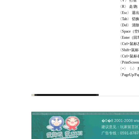
〈V〉 打坐
〈R〉 走/跑
〈Esc〉 退
〈Tab〉 切
〈Del〉 
〈Space
〈Enter
〈Ctrl+
〈Shift
〈Ctrl+
〈PrintScre
〈+〉〈-〉
〈PageUp/
�0�8 2001-2008
ww
建议意见：
玩家留言区
广告专线：
0591-8787