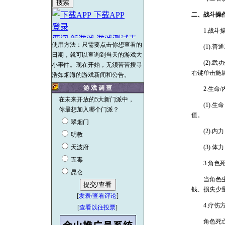
二、战斗操
1.战斗
使用方法：只需要点击你想查看的
(1).普
日期，就可以查询到当天的游戏大
(2).武
小事件。现在开始，无须苦苦搜寻
右键单击施
浩如烟海的游戏新闻和公告。
游 戏 调 查
2.生命/内
在未来开放的5大新门派中，
(1).生
你最想加入哪个门派？
值。
翠烟门
(2).内
明教
天波府
(3).体
五毒
3.角色
昆仑
当角色生命
钱、损失少
[
发表/查看评论
]
4.疗伤
[
查看以往投票
]
角色死亡后