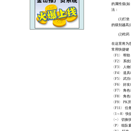
的属性值(
法：
(1)打坐
的级别越高
(2)吃药
在这里将为
常用快捷键
〈F1〉 帮助
〈F2〉 系
〈F3〉 人
〈F4〉 道具
〈F5〉 武
〈F6〉 好友
〈F7〉 角色
〈F8〉 角色
〈F9〉 PK
〈F11〉 任
〈1～8〉快
〈~〉 切换
〈P〉 组队