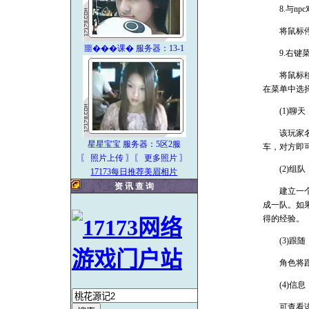
8.与npc
将鼠标停留
噩���课� 服务器：13-1
9.右键
将鼠标移动
在菜单中选
(1)聊天
该玩家名字
星星宝宝 服务器：5区2服
车，对方即
〖 照片上传
〗
〖 更多照片 〗
(2)组队
17173每日推荐美眉相片
资 讯 查 询
建立一个队
成一队。如
得的经验。
(3)跟随
角色将跟随
(4)信息
可查看该