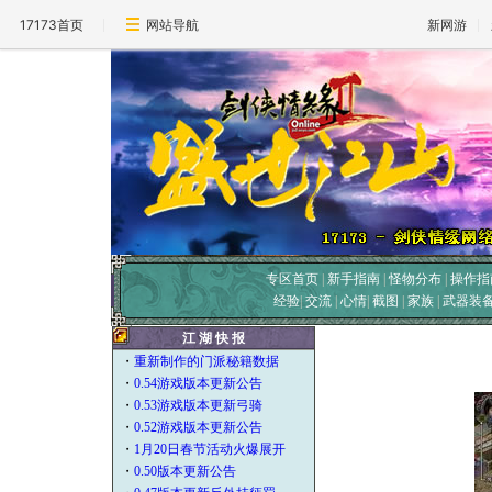
17173首页
网站导航
新网游
专区首页
|
新手指南
|
怪物分布
|
操作指
经验
|
交流
|
心情
|
截图
|
家族
|
武器装
江 湖 快 报
・
重新制作的门派秘籍数据
・
0.54游戏版本更新公告
・
0.53游戏版本更新弓骑
・
0.52游戏版本更新公告
・
1月20日春节活动火爆展开
・
0.50版本更新公告