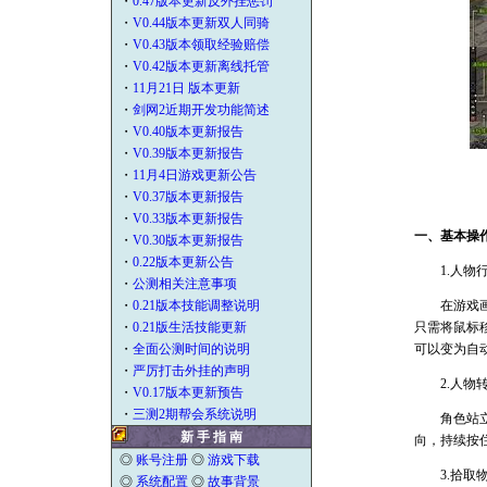
・
0.47版本更新反外挂惩罚
・
V0.44版本更新双人同骑
・
V0.43版本领取经验赔偿
・
V0.42版本更新离线托管
・
11月21日 版本更新
・
剑网2近期开发功能简述
・
V0.40版本更新报告
・
V0.39版本更新报告
・
11月4日游戏更新公告
・
V0.37版本更新报告
・
V0.33版本更新报告
一、基本操
・
V0.30版本更新报告
・
0.22版本更新公告
1.人物
・
公测相关注意事项
・
0.21版本技能调整说明
在游戏画面
・
0.21版生活技能更新
只需将鼠标
・
全面公测时间的说明
可以变为自
・
严厉打击外挂的声明
2.人物
・
V0.17版本更新预告
・
三测2期帮会系统说明
角色站立不动
新 手 指 南
向，持续按
◎
账号注册
◎
游戏下载
3.拾取
◎
系统配置
◎
故事背景