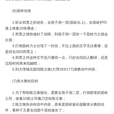
(6)苗岭信使
1.听从郑贯之的劝告，去燕子洞一层(苗岭左上)，在苗岭护印
身上收集10块麂皮；
2.郑贯之很快做好了信哨，到燕子洞一层吹一下苗岭力士就会
出现；
3.打倒苗岭力士出现了一封信，不过上面的文字无法看懂，还
是回去问问郑贯之；
4.郑贯之对这种文字也只懂得一点，只好去找别人翻译，还是
过段时间再来找她吧；
5.到大理城北面找陈立衡(大理183/177)请教信中内容。
(7)蚩火教的目的
1.为了帮助陈立衡报仇，需要去燕子洞二层，打倒那里的苗岭
土司，收集10把土司佩刀交给陈立衡；
2.陈立衡告诉你信中内容，原来是苗岭族长提醒蚩火教的信
件，看样子又要去找那个苗岭族长了；