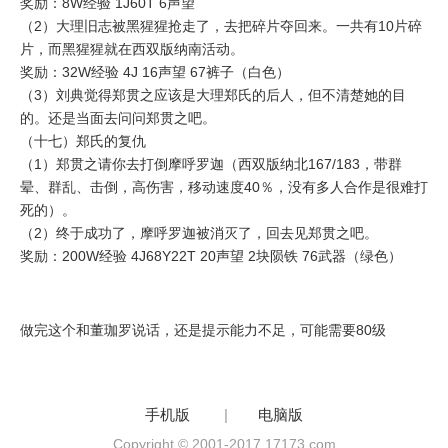
奖励：8W经验 1J60T 6声望
（2）大理旧志被黑猩猩抢走了，去把碎片夺回来。一共有10片碎
片，而黑猩猩就在西双版纳南活动。
奖励：32W经验 4J 16声望 67裤子（白色）
（3）刘典觉得郑贯之应该是大理郑氏的后人，但不清楚她的目
的。还是当面去问问郑贯之吧。
（十七）郑氏的复仇
（1）郑贯之请你去打倒摩呼罗迦（西双版纳北167/183，带群
晕、群乱、击倒，高伤害，移动速度40％，没有多人合作是很难打
死的）。
（2）终于成功了，摩呼罗迦被消灭了，回去见郑贯之吧。
奖励：200W经验 4J68Y22T 20声望 2块陨铁 76武器（绿色）
做完这个和董珈罗说话，还是提示能力不足，可能需要80级
手机版
|
电脑版
Copyright © 2001-2017 17173.com