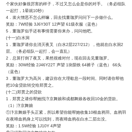
个家伙好像很厉害的样子，不过又怎么会是你的对手。（务必组队
一起打，1晕就10秒）
4．蚩火憎恶不怎么样嘛，回去找董珈罗问问下一步做什么。
奖励：7W经验 3J6Y30T 12声望 61级衣服（蓝色）
5．董珈罗似乎还有事情需要你来办，问问他吧。
(十一)白水洞
1．董珈罗请你去消灭夜叉（白水2层227/212），他就在白水洞2
层。（务必组队一起打，会一直乱）
2．总算打倒了夜叉，果然很难对付，现在回去见董珈罗。
奖励：30W经验 2J46Y22T 声望 1块陨铁 64裤子（蓝色） 66头
（蓝色）
3．董珈罗大为高兴，建议你在大理歇息一段时间。同时请你帮他
把10金贷款转交给郑贯之。
(十二)郑贯之的贷款
1．郑贯之请你帮她找汴京舞娘和成都舞娘各收回10金的货款。
（1）汴京舞娘
①汴京舞娘手头正紧，所以希望你能帮她收集10根血鸦羽。血鸦羽
在夜啼血鸦身上可以找到，而夜啼血鸦在白水二层出没。
奖励：1.5W经验 1J10Y 4声望