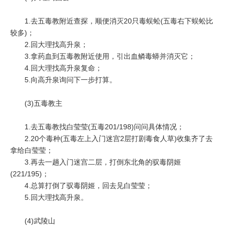
1.去五毒教附近查探，顺便消灭20只毒蜈蚣(五毒右下蜈蚣比
较多)；
2.回大理找高升泉；
3.拿药血到五毒教附近使用，引出血鳞毒蟒并消灭它；
4.回大理找高升泉复命；
5.向高升泉询问下一步打算。
(3)五毒教主
1.去五毒教找白莹莹(五毒201/198)问问具体情况；
2.20个毒种(五毒左上入门迷宫2层打剧毒食人草)收集齐了去
拿给白莹莹；
3.再去一趟入门迷宫二层，打倒东北角的驭毒阴姬
(221/195)；
4.总算打倒了驭毒阴姬，回去见白莹莹；
5.回大理找高升泉。
(4)武陵山