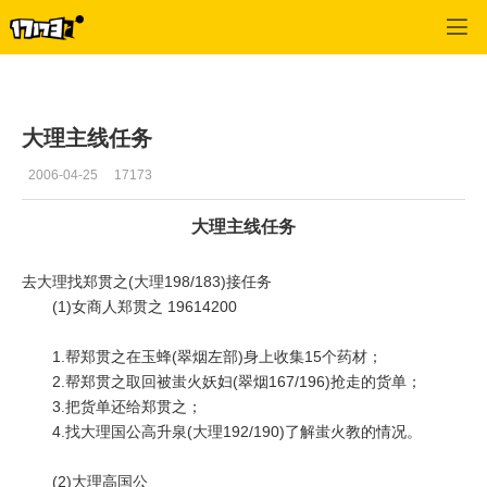
专区_《剑侠情缘Online2》
>
游戏基本资料
>
正文
大理主线任务
2006-04-25
17173
大理主线任务
去大理找郑贯之(大理198/183)接任务
(1)女商人郑贯之 19614200
1.帮郑贯之在玉蜂(翠烟左部)身上收集15个药材；
2.帮郑贯之取回被蚩火妖妇(翠烟167/196)抢走的货单；
3.把货单还给郑贯之；
4.找大理国公高升泉(大理192/190)了解蚩火教的情况。
(2)大理高国公