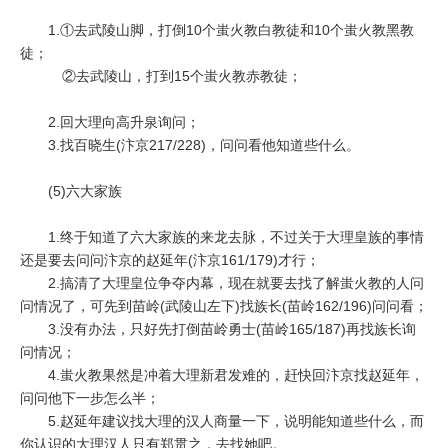
1.①去武陵山脚，打倒10个蚩火教白教徒和10个蚩火教黑教
徒；
②去武陵山，打到15个蚩火教赤教徒；
2.回大理向高升泉询问；
3.找百晓生(汴京217/228)，问问看他知道些什么。
(5)六大家族
1.终于知道了六大家族的来龙去脉，不过关于大理皇族的事情
还是要去问问汴京的赵延年(汴京161/179)才行；
2.搞清了大理皇位争夺内幕，现在就要去找了解蚩火教的人问
问情况了，可先到苗岭(武陵山左下)找族长(苗岭162/196)问问看；
3.没有办法，只好先打倒苗岭勇士(苗岭165/187)再找族长询
问情况；
4.蚩火教果然是冲着大理新君发难的，赶快回汴京找赵延年，
问问他下一步怎么半；
5.赵延年建议找大理的汉人商量一下，说明能知道些什么，而
你认识的大理汉人只有郑贯之，去找她吧。