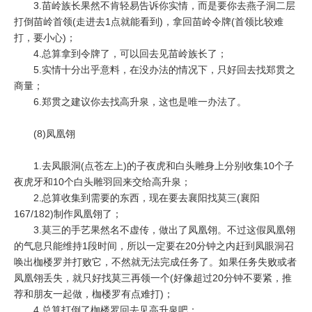
3.苗岭族长果然不肯轻易告诉你实情，而是要你去燕子洞二层
打倒苗岭首领(走进去1点就能看到)，拿回苗岭令牌(首领比较难
打，要小心)；
4.总算拿到令牌了，可以回去见苗岭族长了；
5.实情十分出乎意料，在没办法的情况下，只好回去找郑贯之
商量；
6.郑贯之建议你去找高升泉，这也是唯一办法了。
(8)凤凰翎
1.去凤眼洞(点苍左上)的子夜虎和白头雕身上分别收集10个子
夜虎牙和10个白头雕羽回来交给高升泉；
2.总算收集到需要的东西，现在要去襄阳找莫三(襄阳
167/182)制作凤凰翎了；
3.莫三的手艺果然名不虚传，做出了凤凰翎。不过这假凤凰翎
的气息只能维持1段时间，所以一定要在20分钟之内赶到凤眼洞召
唤出枷楼罗并打败它，不然就无法完成任务了。如果任务失败或者
凤凰翎丢失，就只好找莫三再领一个(好像超过20分钟不要紧，推
荐和朋友一起做，枷楼罗有点难打)；
4.总算打倒了枷楼罗回去见高升泉吧；