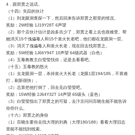
4．跟郑贯之说话。
（十四）失踪的伙计
（1）到龙眼洞查探一下，然后回来告诉郑贯之那里的情况。
奖励：2W经验 1J19Y28T 6声望
（2）那个店伙计估计是凶多吉少了，郑贯之看上去也很难受。帮
她消灭15个傀儡毒人和15个蚩火长老吧，他们都在龙眼洞一层。
（3）消灭了傀儡毒人和蚩火长老，现在回去找郑贯之。
奖励：5W经验 1J66Y94T 10声望 64级武器（白色）
（4）五毒教教主白莹莹找你，还是去看看吧。
（十五）五毒教的怒火
（1）去龙眼洞一层，杀掉蚩火大长老（龙眼1层194/185，不算难
打，刷新很快）。
（2）总算把他打倒了，回去见白莹莹吧。
奖励：15W经验 2J64Y32T 14声望 65级头（蓝色）
（3）白莹莹指出了郑贯之的可疑，去汴京问问百晓生能不能告诉
你些什么。
（十六）郑贯之的身份
（1）百晓生要你去找大理的刘典（大理180/188）看看大理旧志
里能不能找到线索。