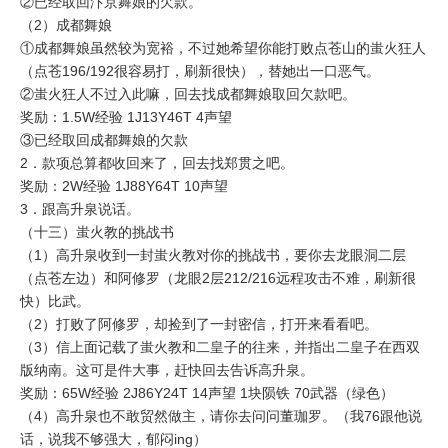
②已经取回汴京舞娘的欠款。
（2）成都舞娘
①成都舞娘虽然较为宽裕，不过她希望你能打败点苍山的蚩火狂人
（点苍196/192很容易打，刷新很快），替她出一口恶气。
②蚩火狂人不过入此嘛，回去找成都舞娘取回欠款吧。
奖励：1.5W经验 1J13Y46T 4声望
③已经取回成都舞娘的欠款
2．款项总算都收回来了，回去找郑贯之吧。
奖励：2W经验 1J88Y64T 10声望
3．跟高升泉说话。
（十三）蚩火教的挑战书
（1）高升泉收到一封蚩火教对你的挑战书，要你去龙眼洞二层
（点苍左边）和阿修罗（龙眼2层212/216远程攻击不难，刷新很
快）比武。
（2）打败了阿修罗，却捡到了一封密信，打开来看看吧。
（3）信上面记载了蚩火教和二皇子的往来，并指出二皇子在西双
版纳南。这可是件大事，赶快回去告诉高升泉。
奖励：65W经验 2J86Y24T 14声望 1块陨铁 70武器（绿色）
（4）高升泉也不敢贸然做主，请你去问问董珈罗。（我76跟他说
话，说我不够强大，郁闷ing）