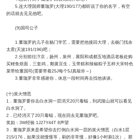
5.连大理国师董珈罗(大理190/177)都听说了你的名字，有空
的话就去见见他吧。
(9)国司公子
1.董珈罗的儿子在杨门学艺，需要把他接回大理，去杨门找余
太君(天波191/196)吧；
2.分别前往汴京，扬州，泉州，襄阳和成都五地酒店老板处购
买鲤鱼焙面，三套鸡，鹅黄豆生，玉带糕和辣椒粽子五样大宋特色
菜带给董国司(需要带着25J每个5J真敲诈～)
3.董珈罗非常感谢你，休息一段时间再去找他谈谈。
(十)蚩火憎恶
1．董珈罗要你去白水洞一层消灭20只毒蝠，到武陵山就可以看见
白水洞了。
2．已经消灭了20只毒蝠，现在回去见董珈罗吧。
奖励：3W经验 1J27Y44T 8声望
3．董珈罗原来是希望你去打倒白水洞一层的蚩火憎恶（白水1层
215/176，如果没就慢慢等，刷的非常慢，好像1小时刷1次）。那