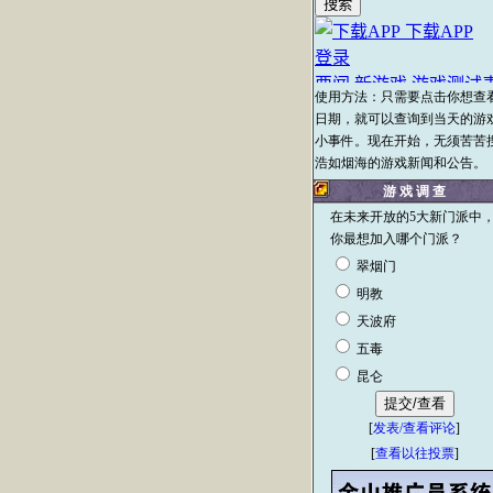
使用方法：只需要点击你想查
日期，就可以查询到当天的游
小事件。现在开始，无须苦苦
浩如烟海的游戏新闻和公告。
游 戏 调 查
在未来开放的5大新门派中
你最想加入哪个门派？
翠烟门
明教
天波府
五毒
昆仑
[
发表/查看评论
]
[
查看以往投票
]