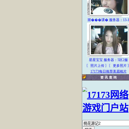
噩���课� 服务器：13-
星星宝宝 服务器：5区2服
〖 照片上传
〗
〖 更多照片 
17173每日推荐美眉相片
资 讯 查 询