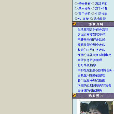
◎
怪物分布
◎
游戏界面
◎
基本操作
◎
新手任务
◎
高手进阶
◎
生活技能
◎
快 捷 键
◎
武功技能
游 戏 资 料
・
生活技能晋升任务流程
・
各城市重要NPC坐标
・
已开放地图行走路线
・
秘籍技能介绍全攻略
・
长歌门主线任务攻略
・
怪物分布及装备材料出处
・
声望任务经验整理
・
炼丹系统指导
・
丰都鬼城任务(进封魔任务
・
百晓生问题答案整理
・
各门派新手加点指南
・
内测的近期调整内容预告
・
最详细的测试报告
玩 家 照 片