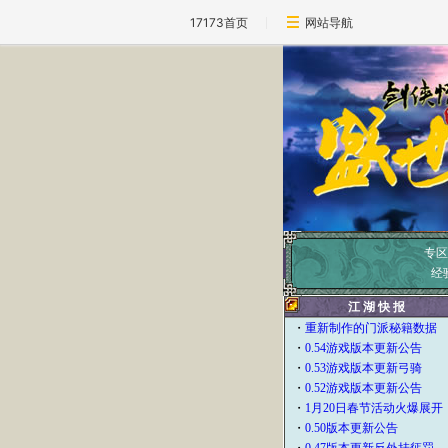
17173首页
网站导航
专区
经
江 湖 快 报
・
重新制作的门派秘籍数据
・
0.54游戏版本更新公告
・
0.53游戏版本更新弓骑
・
0.52游戏版本更新公告
・
1月20日春节活动火爆展开
・
0.50版本更新公告