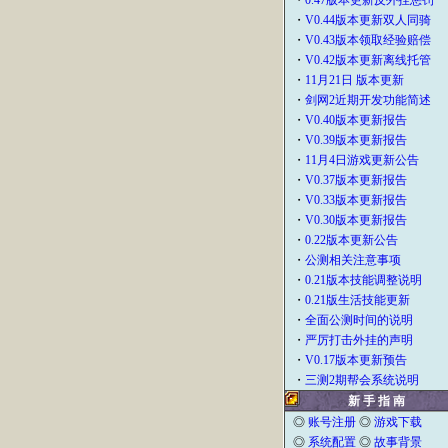
・
0.47版本更新反外挂惩罚
・
V0.44版本更新双人同骑
・
V0.43版本领取经验赔偿
・
V0.42版本更新离线托管
・
11月21日 版本更新
・
剑网2近期开发功能简述
・
V0.40版本更新报告
・
V0.39版本更新报告
・
11月4日游戏更新公告
・
V0.37版本更新报告
・
V0.33版本更新报告
・
V0.30版本更新报告
・
0.22版本更新公告
・
公测相关注意事项
・
0.21版本技能调整说明
・
0.21版生活技能更新
・
全面公测时间的说明
・
严厉打击外挂的声明
・
V0.17版本更新预告
・
三测2期帮会系统说明
新 手 指 南
◎
账号注册
◎
游戏下载
◎
系统配置
◎
故事背景