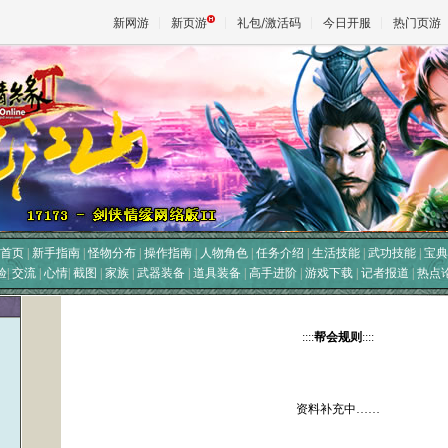
新网游
新页游
礼包/激活码
今日开服
热门页游
魔兽
天堂
王权与
首页
|
新手指南
|
怪物分布
|
操作指南
|
人物角色
|
任务介绍
|
生活技能
|
武功技能
|
宝典
验
|
交流
|
心情
|
截图
|
家族
|
武器装备
|
道具装备
|
高手进阶
|
游戏下载
|
记者报道
|
热点
::::
帮会规则
::::
资料补充中……