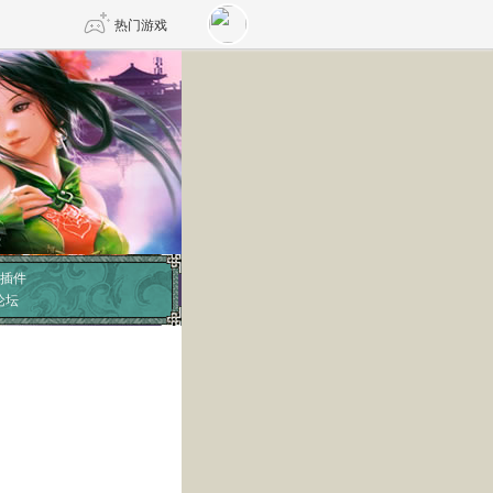
热门游戏
DNF
传奇4
剑网3旗舰版
新天龙八部
自由
诛仙世界
仙剑世界
插件
论坛