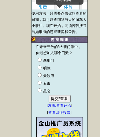
使用方法：只需要点击你想查看的
日期，就可以查询到当天的游戏大
小事件。现在开始，无须苦苦搜寻
浩如烟海的游戏新闻和公告。
游 戏 调 查
在未来开放的5大新门派中，
你最想加入哪个门派？
翠烟门
明教
天波府
五毒
昆仑
[
发表/查看评论
]
[
查看以往投票
]