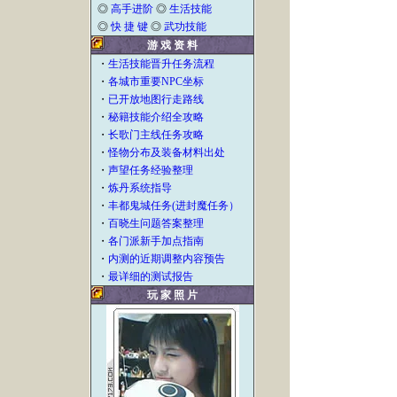
◎
高手进阶
◎
生活技能
◎
快 捷 键
◎
武功技能
游 戏 资 料
・
生活技能晋升任务流程
・
各城市重要NPC坐标
・
已开放地图行走路线
・
秘籍技能介绍全攻略
・
长歌门主线任务攻略
・
怪物分布及装备材料出处
・
声望任务经验整理
・
炼丹系统指导
・
丰都鬼城任务(进封魔任务）
・
百晓生问题答案整理
・
各门派新手加点指南
・
内测的近期调整内容预告
・
最详细的测试报告
玩 家 照 片