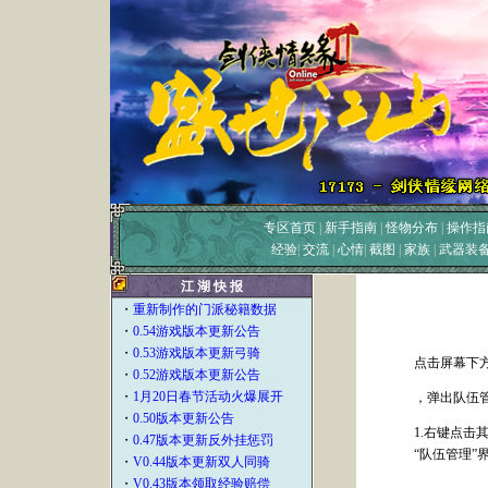
专区首页
|
新手指南
|
怪物分布
|
操作指
经验
|
交流
|
心情
|
截图
|
家族
|
武器装
江 湖 快 报
・
重新制作的门派秘籍数据
・
0.54游戏版本更新公告
・
0.53游戏版本更新弓骑
点击屏幕下
・
0.52游戏版本更新公告
・
1月20日春节活动火爆展开
，弹出队伍
・
0.50版本更新公告
1.右键点击
・
0.47版本更新反外挂惩罚
“队伍管理”
・
V0.44版本更新双人同骑
・
V0.43版本领取经验赔偿