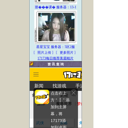
噩���课� 服务器：13-1
星星宝宝 服务器：5区2服
〖 照片上传
〗
〖 更多照片 〗
17173每日推荐美眉相片
资 讯 查 询