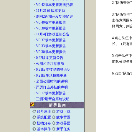
2.“队伍管
・
V0.42版本更新离线托管
・
11月21日 版本更新
3.“队伍管
・
剑网2近期开发功能简述
击任意周围
・
V0.40版本更新报告
择同意，则
・
V0.39版本更新报告
・
11月4日游戏更新公告
4.点击队伍
・
V0.37版本更新报告
长。（只有
・
V0.33版本更新报告
・
V0.30版本更新报告
5.点击队伍
・
0.22版本更新公告
前队长能使
・
公测相关注意事项
・
0.21版本技能调整说明
6.点击“队
・
0.21版生活技能更新
・
全面公测时间的说明
・
严厉打击外挂的声明
・
V0.17版本更新预告
・
三测2期帮会系统说明
新 手 指 南
◎
账号注册
◎
游戏下载
◎
系统配置
◎
故事背景
◎
怪物分布
◎
游戏界面
◎
基本操作
◎
新手任务