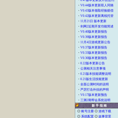
・
0.47版本更新反外挂惩罚
・
V0.44版本更新双人同骑
・
V0.43版本领取经验赔偿
・
V0.42版本更新离线托管
・
11月21日 版本更新
・
剑网2近期开发功能简述
・
V0.40版本更新报告
・
V0.39版本更新报告
・
11月4日游戏更新公告
・
V0.37版本更新报告
・
V0.33版本更新报告
・
V0.30版本更新报告
・
0.22版本更新公告
・
公测相关注意事项
・
0.21版本技能调整说明
・
0.21版生活技能更新
・
全面公测时间的说明
・
严厉打击外挂的声明
・
V0.17版本更新预告
・
三测2期帮会系统说明
新 手 指 南
◎
账号注册
◎
游戏下载
◎
系统配置
◎
故事背景