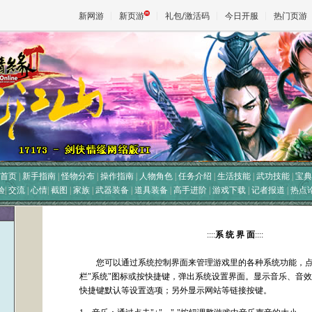
新网游
新页游
礼包/激活码
今日开服
热门页游
魔兽
天堂
王权与
首页
|
新手指南
|
怪物分布
|
操作指南
|
人物角色
|
任务介绍
|
生活技能
|
武功技能
|
宝典
验
|
交流
|
心情
|
截图
|
家族
|
武器装备
|
道具装备
|
高手进阶
|
游戏下载
|
记者报道
|
热点
::::
系 统 界 面
::::
您可以通过系统控制界面来管理游戏里的各种系统功能，点
栏"系统"图标或按快捷键
，弹出系统设置界面。显示音乐、音效
快捷键默认等设置选项；另外显示网站等链接按键。