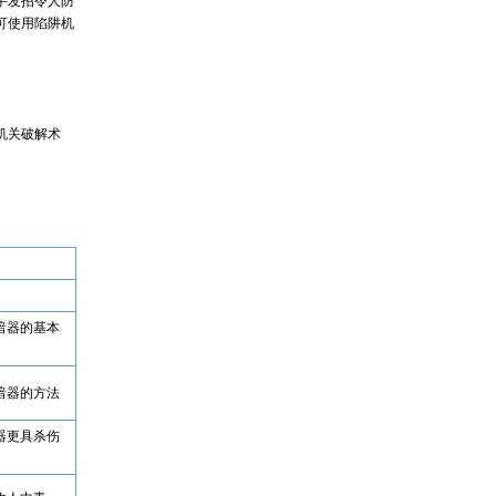
手发招令人防
可使用陷阱机
机关破解术
暗器的基本
暗器的方法
器更具杀伤