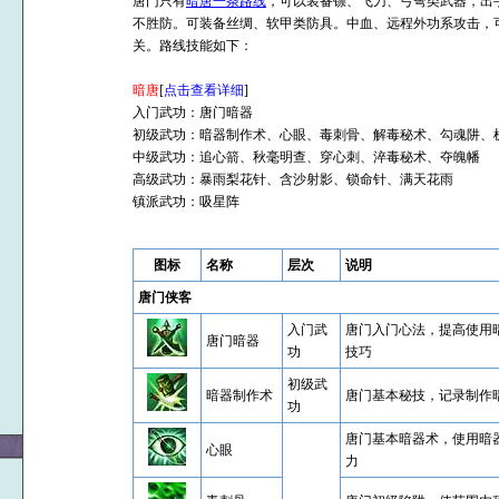
唐门只有
暗唐一条路线
，可以装备镖、飞刀、弓弩类武器，出
不胜防。可装备丝绸、软甲类防具。中血、远程外功系攻击，
关。路线技能如下：
暗唐
[
点击查看详细
]
入门武功：唐门暗器
初级武功：暗器制作术、心眼、毒刺骨、解毒秘术、勾魂阱、
中级武功：追心箭、秋毫明查、穿心刺、淬毒秘术、夺魄幡
高级武功：暴雨梨花针、含沙射影、锁命针、满天花雨
镇派武功：吸星阵
图标
名称
层次
说明
唐门侠客
入门武
唐门入门心法，提高使用
唐门暗器
功
技巧
初级武
暗器制作术
唐门基本秘技，记录制作
功
唐门基本暗器术，使用暗
心眼
力