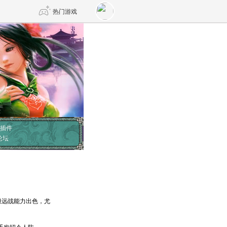
热门游戏
DNF
传奇4
剑网3旗舰版
新天龙八部
自由
诛仙世界
仙剑世界
插件
论坛
远战能力出色，尤