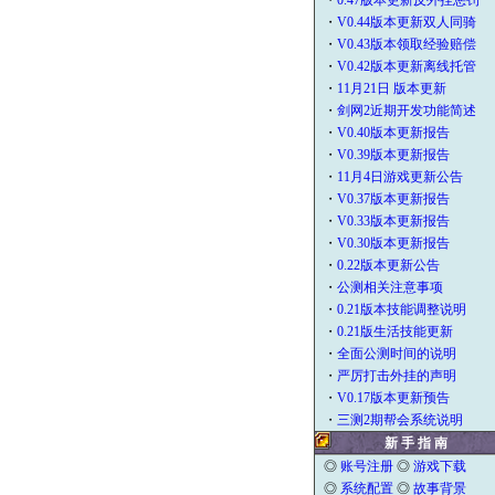
・
0.47版本更新反外挂惩罚
・
V0.44版本更新双人同骑
・
V0.43版本领取经验赔偿
・
V0.42版本更新离线托管
・
11月21日 版本更新
・
剑网2近期开发功能简述
・
V0.40版本更新报告
・
V0.39版本更新报告
・
11月4日游戏更新公告
・
V0.37版本更新报告
・
V0.33版本更新报告
・
V0.30版本更新报告
・
0.22版本更新公告
・
公测相关注意事项
・
0.21版本技能调整说明
・
0.21版生活技能更新
・
全面公测时间的说明
・
严厉打击外挂的声明
・
V0.17版本更新预告
・
三测2期帮会系统说明
新 手 指 南
◎
账号注册
◎
游戏下载
◎
系统配置
◎
故事背景