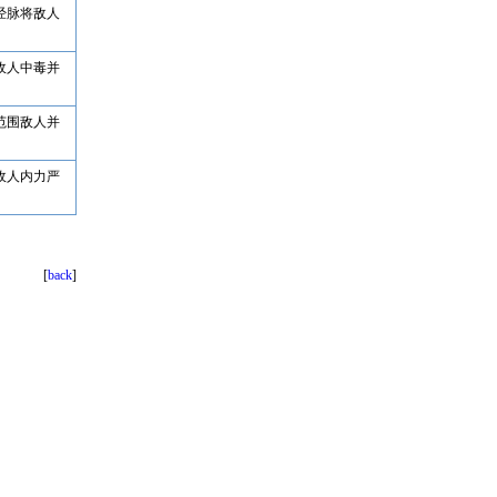
经脉将敌人
敌人中毒并
范围敌人并
敌人内力严
[
back
]