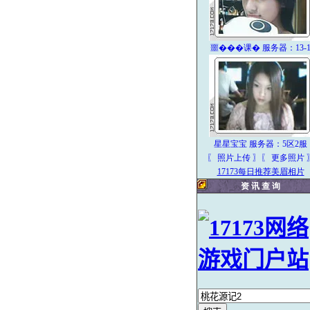
噩���课� 服务器：13-
星星宝宝 服务器：5区2服
〖 照片上传
〗
〖 更多照片 
17173每日推荐美眉相片
资 讯 查 询