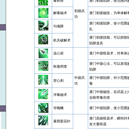
毒刺骨
唐门初级陷阱，使范围内
初级武
解毒秘术
唐门初级秘技，为单体解
功
唐门初级陷阱，使小范围
勾魂阱
乱
唐门初级技能，可以拆除
机关破解术
陷阱道具
追心箭
唐门中级暗器术，对单体
唐门中级心法，可以发现
秋毫明查
陷阱
中级武
唐门中级陷阱，对小范围
）
穿心刺
功
毒
唐门中级秘技，在武器上
淬毒秘术
击附带毒伤害
夺魄幡
唐门中级陷阱，使小范围
唐门高级暗器术，瞬间对
暴雨梨花针
发大量暗器