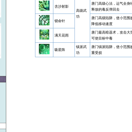
唐门高级心法，运气全身
含沙射影
释放的毒反弹回去
高级武
功
唐门高级陷阱，使小范围
1
锁命针
降低移动速度
唐门最高暗器术，攻击大
满天花雨
可使目标中毒
镇派武
唐门镇派陷阱，使小范围
吸星阵
功
重受损
〗