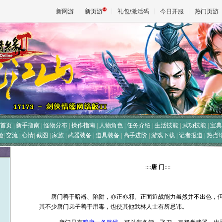
新网游
新页游
礼包/激活码
今日开服
热门页游
魔兽
天堂
王权与
首页
|
新手指南
|
怪物分布
|
操作指南
|
人物角色
|
任务介绍
|
生活技能
|
武功技能
|
宝典
验
|
交流
|
心情
|
截图
|
家族
|
武器装备
|
道具装备
|
高手进阶
|
游戏下载
|
记者报道
|
热点
::::
唐 门
::::
唐门善于暗器、陷阱，亦正亦邪。正面近战能力虽然并不出色，但
其不少唐门弟子善于用毒，也使其他武林人士有所忌讳。