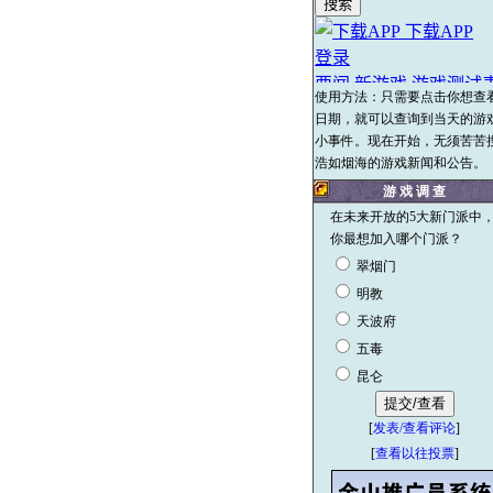
使用方法：只需要点击你想查
日期，就可以查询到当天的游
小事件。现在开始，无须苦苦
浩如烟海的游戏新闻和公告。
游 戏 调 查
在未来开放的5大新门派中
你最想加入哪个门派？
翠烟门
明教
天波府
五毒
昆仑
[
发表/查看评论
]
[
查看以往投票
]