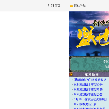
17173首页
网站导航
专区
经
江 湖 快 报
・
重新制作的门派秘籍数据
・
0.54游戏版本更新公告
・
0.53游戏版本更新弓骑
・
0.52游戏版本更新公告
・
1月20日春节活动火爆展开
・
0.50版本更新公告