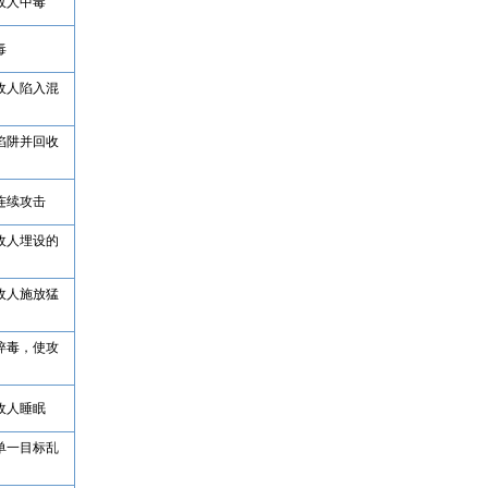
敌人中毒
毒
敌人陷入混
陷阱并回收
连续攻击
敌人埋设的
敌人施放猛
淬毒，使攻
敌人睡眠
单一目标乱