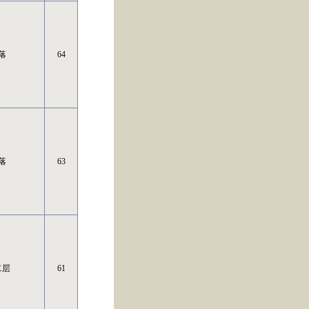
落
64
落
63
二层
61