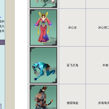
看的
戏大
冰心女
冰心洞
搜寻
，
蓝飞爪鬼
丰都
倭国海盗
东海海