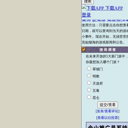
使用方法：只需要点击你想查
日期，就可以查询到当天的游
小事件。现在开始，无须苦苦
浩如烟海的游戏新闻和公告。
游 戏 调 查
在未来开放的5大新门派中
你最想加入哪个门派？
翠烟门
明教
天波府
五毒
昆仑
[
发表/查看评论
]
[
查看以往投票
]