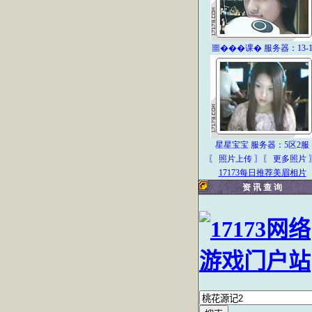
噩���课� 服务器：13-
星星宝宝 服务器：5区2服
〖 照片上传
〗
〖 更多照片 
17173每日推荐美眉相片
资 讯 查 询