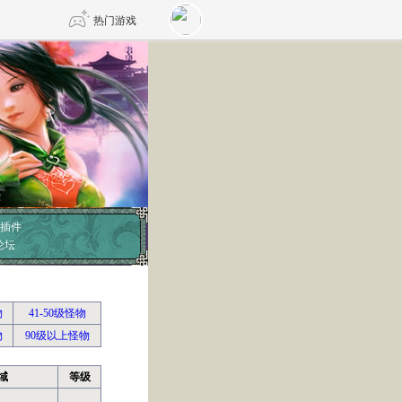
热门游戏
DNF
传奇4
剑网3旗舰版
新天龙八部
自由
诛仙世界
仙剑世界
插件
论坛
物
41-50级怪物
物
90级以上怪物
域
等级