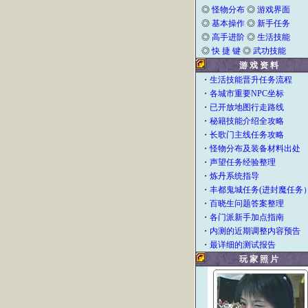
◎
怪物分布
◎
游戏界面
◎
基本操作
◎
新手任务
◎
高手进阶
◎
生活技能
◎
快 捷 键
◎
武功技能
游 戏 资 料
・
生活技能晋升任务流程
・
各城市重要NPC坐标
・
已开放地图行走路线
・
秘籍技能介绍全攻略
・
长歌门主线任务攻略
・
怪物分布及装备材料出处
・
声望任务经验整理
・
炼丹系统指导
・
丰都鬼城任务(进封魔任务
・
百晓生问题答案整理
・
各门派新手加点指南
・
内测的近期调整内容预告
・
最详细的测试报告
玩 家 照 片