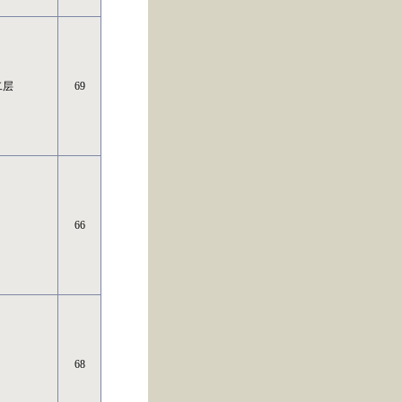
二层
69
66
68