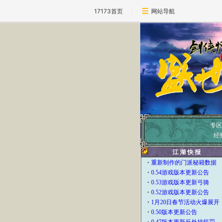
17173首页
网站导航
专区
经
江 湖 快 报
・
重新制作的门派秘籍数据
・
0.54游戏版本更新公告
・
0.53游戏版本更新弓骑
・
0.52游戏版本更新公告
・
1月20日春节活动火爆展开
・
0.50版本更新公告