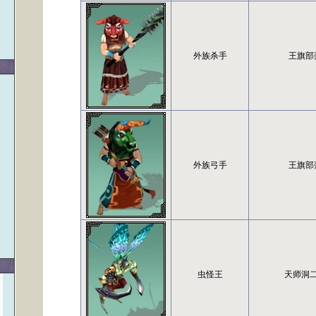
外族杀手
王旗部
外族弓手
王旗部
）
虫怪王
天师洞