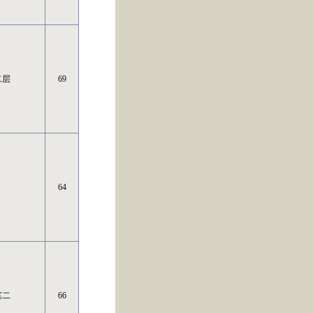
二层
69
64
滨二
66