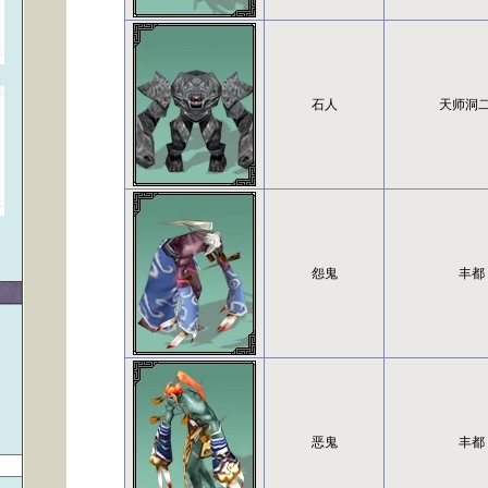
1
石人
天师洞
〗
怨鬼
丰都
恶鬼
丰都