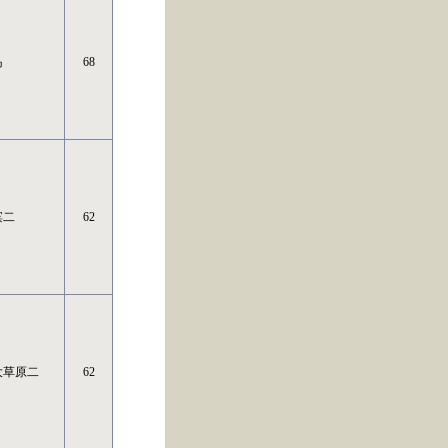
岛
68
滨二
62
大草原二
62