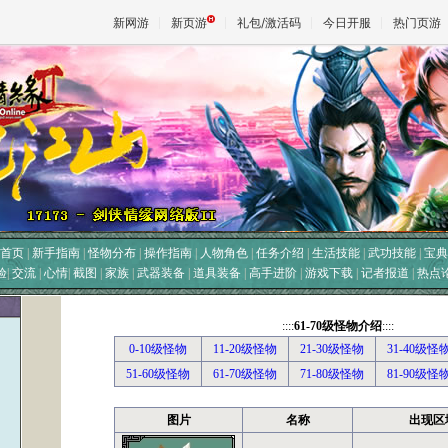
新网游
新页游
礼包/激活码
今日开服
热门页游
魔兽
天堂
王权与
首页
|
新手指南
|
怪物分布
|
操作指南
|
人物角色
|
任务介绍
|
生活技能
|
武功技能
|
宝典
验
|
交流
|
心情
|
截图
|
家族
|
武器装备
|
道具装备
|
高手进阶
|
游戏下载
|
记者报道
|
热点
::::
61-70级怪物介绍
::::
0-10级怪物
11-20级怪物
21-30级怪物
31-40级怪
51-60级怪物
61-70级怪物
71-80级怪物
81-90级怪
图片
名称
出现区