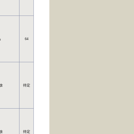
岛
64
放
待定
放
待定