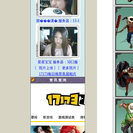
噩���课� 服务器：13-1
星星宝宝 服务器：5区2服
〖 照片上传
〗
〖 更多照片 〗
17173每日推荐美眉相片
资 讯 查 询