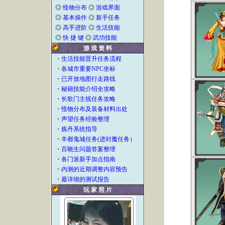
◎
怪物分布
◎
游戏界面
◎
基本操作
◎
新手任务
◎
高手进阶
◎
生活技能
◎
快 捷 键
◎
武功技能
游 戏 资 料
・
生活技能晋升任务流程
・
各城市重要NPC坐标
・
已开放地图行走路线
・
秘籍技能介绍全攻略
・
长歌门主线任务攻略
・
怪物分布及装备材料出处
・
声望任务经验整理
・
炼丹系统指导
・
丰都鬼城任务(进封魔任务）
・
百晓生问题答案整理
・
各门派新手加点指南
・
内测的近期调整内容预告
・
最详细的测试报告
玩 家 照 片