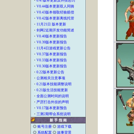
・
0.47版本更新反外挂惩罚
・
V0.44版本更新双人同骑
・
V0.43版本领取经验赔偿
・
V0.42版本更新离线托管
・
11月21日 版本更新
・
剑网2近期开发功能简述
・
V0.40版本更新报告
・
V0.39版本更新报告
・
11月4日游戏更新公告
・
V0.37版本更新报告
・
V0.33版本更新报告
・
V0.30版本更新报告
・
0.22版本更新公告
・
公测相关注意事项
・
0.21版本技能调整说明
・
0.21版生活技能更新
・
全面公测时间的说明
・
严厉打击外挂的声明
・
V0.17版本更新预告
・
三测2期帮会系统说明
新 手 指 南
◎
账号注册
◎
游戏下载
◎
系统配置
◎
故事背景