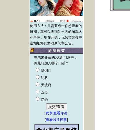
使用方法：只需要点击你想查看的
日期，就可以查询到当天的游戏大
小事件。现在开始，无须苦苦搜寻
浩如烟海的游戏新闻和公告。
游 戏 调 查
在未来开放的5大新门派中，
你最想加入哪个门派？
翠烟门
明教
天波府
五毒
昆仑
[
发表/查看评论
]
[
查看以往投票
]