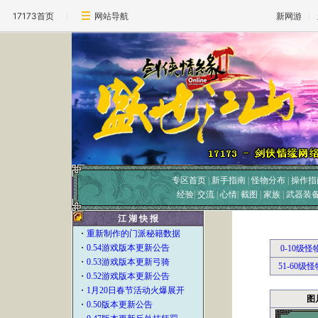
17173首页
网站导航
新网游
专区首页
|
新手指南
|
怪物分布
|
操作指
经验
|
交流
|
心情
|
截图
|
家族
|
武器装
江 湖 快 报
・
重新制作的门派秘籍数据
・
0.54游戏版本更新公告
0-10级怪
・
0.53游戏版本更新弓骑
51-60级怪
・
0.52游戏版本更新公告
・
1月20日春节活动火爆展开
图
・
0.50版本更新公告