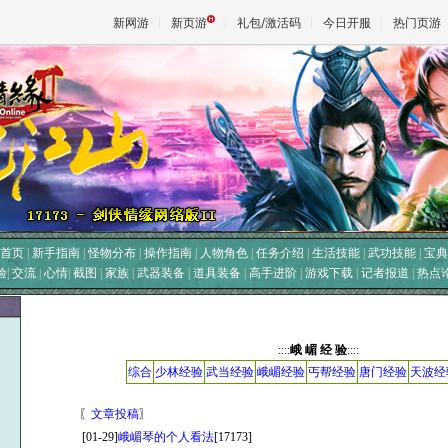
新网游
新页游
礼包/激活码
今日开服
热门页游
魔兽
天堂
王权与
首页
|
新手指南
|
怪物分布
|
操作指南
|
人物角色
|
任务介绍
|
生活技能
|
武功技能
|
宝典
验
|
交流
|
心情
|
截图
|
家族
|
武器装备
|
道具装备
|
高手进阶
|
游戏下载
|
记者报道
|
热点
::::
峨 嵋 经 验
::::
综合
少林经验
武当经验
峨嵋经验
丐帮经验
唐门经验
天波经
〖
文章投稿
〗
[01-29]
峨嵋琴的个人看法
[17173]