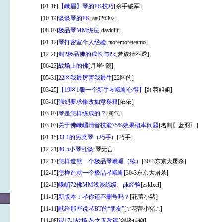
[01-16]
【峨眉】琴的PK技巧
[杀手破军]
[10-14]
谈谈琴的PK
[aa026302]
[08-07]
极品琴MM练法
[davidlif]
[01-12]
琴打密室个人经验
[moremoreteamo]
[12-20]
剑2极品佛的成长与Pk
[梦族猜不透]
[06-23]
战场上的佛
[月崖~隐]
[05-31]
22区我最厉害我最牛
[22区的]
[03-25]
【19区1服一个新手琴峨嵋心得】
[红苕姐姐]
[03-10]
强烈要求修改如意秘籍
[依依]
[03-07]
琴是怎样练成的？
[淘气]
[03-03]
关于佛峨嵋清音技能75%效果概率问题
[名剑〖蓝羽〗]
[01-15]
33-1的另类琴（巧手）
[巧手]
[12-21]
30-5小琴乱谈
[琴无言]
[12-17]
怎样造就一个极品琴峨嵋（续）
[30-3东京大屠杀]
[12-15]
怎样造就一个极品琴峨嵋
[30-3东京大屠杀]
[12-13]
峨嵋72佛MM浅谈练级、pk经验
[zsklxcl]
[11-17]
新版本：琴你还不删号吗？
[花蕾小猪]
[11-11]
献给那些说琴BT的“朋友”
[∵花蕾小猪∴]
[11-08]
观17-1战场,琴之无敌篇
[剑缘信仰]