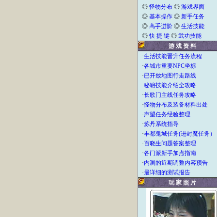
◎
怪物分布
◎
游戏界面
◎
基本操作
◎
新手任务
◎
高手进阶
◎
生活技能
◎
快 捷 键
◎
武功技能
游 戏 资 料
·
生活技能晋升任务流程
·
各城市重要NPC坐标
·
已开放地图行走路线
·
秘籍技能介绍全攻略
·
长歌门主线任务攻略
·
怪物分布及装备材料出处
·
声望任务经验整理
·
炼丹系统指导
·
丰都鬼城任务(进封魔任务）
·
百晓生问题答案整理
·
各门派新手加点指南
·
内测的近期调整内容预告
·
最详细的测试报告
玩 家 照 片