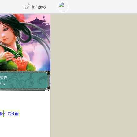
热门游戏
DNF
传奇4
剑网3旗舰版
新天龙八部
自由
诛仙世界
仙剑世界
插件
论坛
验
生活技能