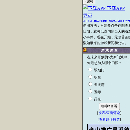
使用方法：只需要点击你想查
日期，就可以查询到当天的游
小事件。现在开始，无须苦苦
浩如烟海的游戏新闻和公告。
游 戏 调 查
在未来开放的5大新门派中
你最想加入哪个门派？
翠烟门
明教
天波府
五毒
昆仑
[
发表/查看评论
]
[
查看以往投票
]