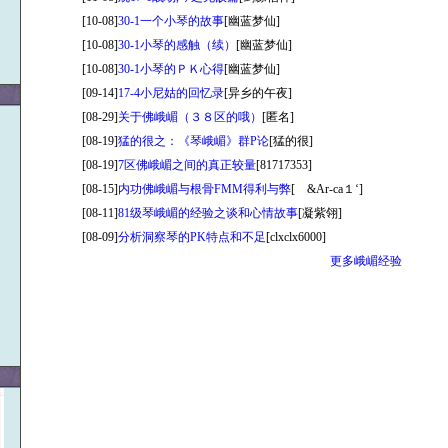
[10-08]
30-1一个小琴的故事
[幽蓝梦仙]
[10-08]
30-1小琴的感触（续）
[幽蓝梦仙]
[10-08]
30-1小琴的ＰＫ心得
[幽蓝梦仙]
[09-14]
17-4小尼姑的回忆录
[异乡的午夜]
[08-29]
关于佛峨嵋（３８区的哦）
[匿名]
[08-19]
猛的很之：《琴峨嵋》群P论
[猛的很]
[08-19]
7区佛峨嵋之间的真正较量
[81717353]
[08-15]
内功佛峨嵋与根骨FMM得利与弊
[ &Αr-ca１‘]
[08-11]
81级琴峨嵋的经验之谈和心情故事
[凝紫翎]
[08-09]
分析洞察琴的PK特点和不足
[clxclx6000]
更多峨嵋经验