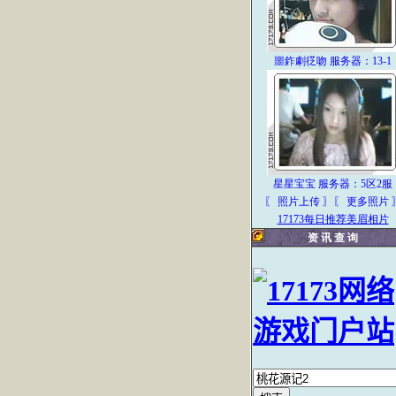
噩鈼劇徔吻 服务器：13-1
星星宝宝 服务器：5区2服
〖 照片上传
〗
〖 更多照片 
17173每日推荐美眉相片
资 讯 查 询