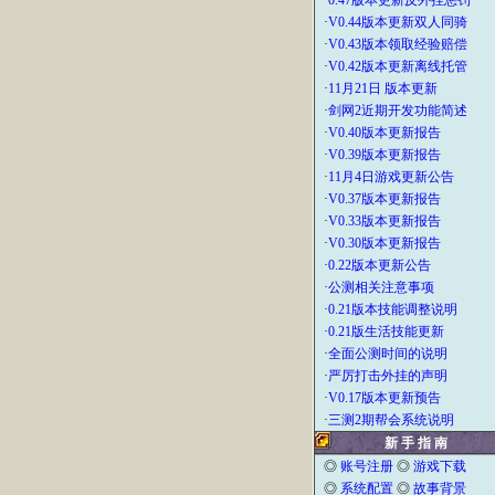
·
0.47版本更新反外挂惩罚
·
V0.44版本更新双人同骑
·
V0.43版本领取经验赔偿
·
V0.42版本更新离线托管
·
11月21日 版本更新
·
剑网2近期开发功能简述
·
V0.40版本更新报告
·
V0.39版本更新报告
·
11月4日游戏更新公告
·
V0.37版本更新报告
·
V0.33版本更新报告
·
V0.30版本更新报告
·
0.22版本更新公告
·
公测相关注意事项
·
0.21版本技能调整说明
·
0.21版生活技能更新
·
全面公测时间的说明
·
严厉打击外挂的声明
·
V0.17版本更新预告
·
三测2期帮会系统说明
新 手 指 南
◎
账号注册
◎
游戏下载
◎
系统配置
◎
故事背景